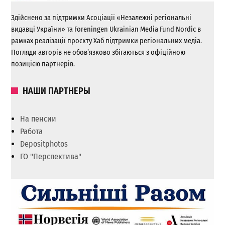
Здійснено за підтримки Асоціації «Незалежні регіональні
видавці України» та Foreningen Ukrainian Media Fund Nordic в
рамках реалізації проєкту Хаб підтримки регіональних медіа.
Погляди авторів не обов’язково збігаються з офіційною
позицією партнерів.
НАШИ ПАРТНЕРЫ
На пенсии
Работа
Depositphotos
ГО "Перспектива"