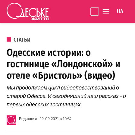
Перейти к содержанию
Language 
Одеське
життя
ОПУБЛИКОВАНО В
СТАТЬИ
Одесские истории: о
гостинице «Лондонской» и
отеле «Бристоль» (видео)
Мы продолжаем цикл видеоповествований о
старой Одессе. И сегодняшний наш рассказ – о
первых одесских гостиницах.
Редакция
19-09-2021 в 10:32