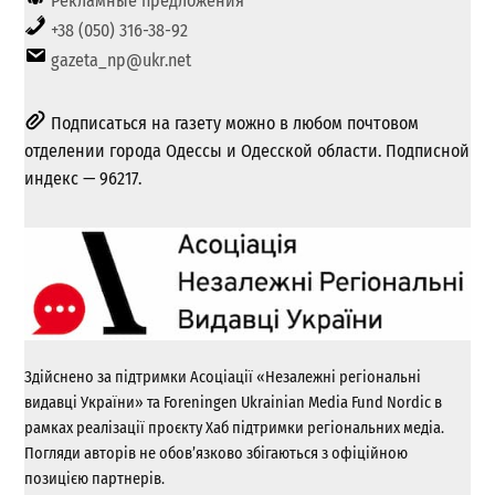
Рекламные предложения
+38 (050) 316-38-92
gazeta_np@ukr.net
Подписаться на газету можно в любом почтовом
отделении города Одессы и Одесской области. Подписной
индекс — 96217.
Здійснено за підтримки Асоціації «Незалежні регіональні
видавці України» та Foreningen Ukrainian Media Fund Nordic в
рамках реалізації проєкту Хаб підтримки регіональних медіа.
Погляди авторів не обов’язково збігаються з офіційною
позицією партнерів.