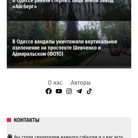
В Одессе ракета стерла с лица земли завод
«Айсберг»
В Одессе вандалы уничтожили вертикальное
озеленение на проспекте Шевченко и
Адмиральском (ФОТО)
О нас
Авторы
Facebook Page
YouTube
Instagram
Telegram
TikTok
КОНТАКТЫ
Вы стали свидетелем важного события и у вас есть