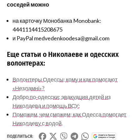
соседей можно
на карточку Монобанка Monobank:
4441114415208675
и PayPal medvedenkoodesa@gmail.com
Еще статьи о Николаеве и одесских
волонтерах:
Волонтеры Одессы: кому и как помогают
«Незламні»?
Добро по-одесски: эвакуация детей из
Николаева и помощь ВСУ;
Поможем, чем сможем: как Одесса помогает
Николаеву с водой.
ПОДЕЛИТЬСЯ: