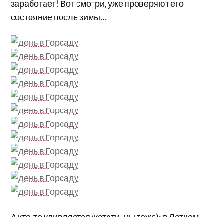
заработает! Вот смотри, уже проверяют его
состояние после зимы…
А кто-то удивляется (кстати, мы тоже): в Летнем