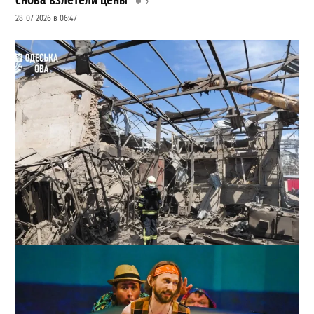
снова взлетели цены
2
28-07-2026 в 06:47
В Одессе выросло число пострадавших после атаки
реактивных дронов (фото)
2
24-07-2026 в 14:29