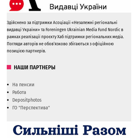
Здійснено за підтримки Асоціації «Незалежні регіональні
видавці України» та Foreningen Ukrainian Media Fund Nordic в
рамках реалізації проєкту Хаб підтримки регіональних медіа.
Погляди авторів не обов’язково збігаються з офіційною
позицією партнерів.
НАШИ ПАРТНЕРЫ
На пенсии
Работа
Depositphotos
ГО "Перспектива"