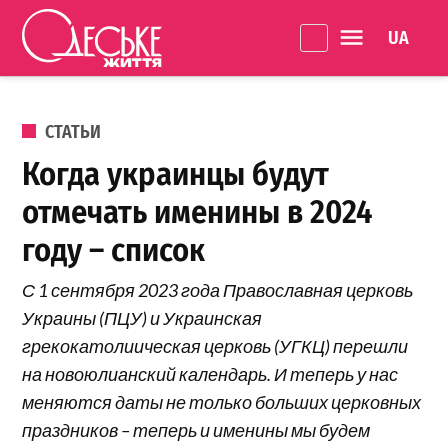
Перейти к содержанию
Language 
Одеське
життя
ОПУБЛИКОВАНО В
СТАТЬИ
Когда украинцы будут
отмечать именины в 2024
году – список
С 1 сентября 2023 года Православная церковь
Украины (ПЦУ) и Украинская
грекокатолиическая церковь (УГКЦ) перешли
на новоюлианский календарь. И теперь у нас
меняются даты не только больших церковных
праздников – теперь и именины мы будем