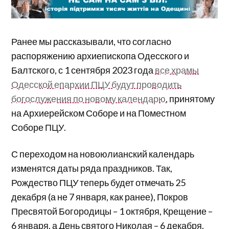
Ранее мы рассказывали, что согласно
распоряжению архиепископа Одесского и
Балтского, с 1 сентября 2023 года
все храмы
Одесской епархии ПЦУ будут проводить
богослужения по новому календарю
, принятому
на Архиерейском Соборе и на Поместном
Соборе ПЦУ.
С переходом на новоюлианский календарь
изменятся даты ряда праздников. Так,
Рождество ПЦУ теперь будет отмечать 25
декабря (а не 7 января, как ранее), Покров
Пресвятой Богородицы – 1 октября, Крещение –
6 января, а День святого Николая – 6 декабря.