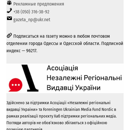
Рекламные предложения
+38 (050) 316-38-92
gazeta_np@ukr.net
Подписаться на газету можно в любом почтовом
отделении города Одессы и Одесской области. Подписной
индекс — 96217.
Здійснено за підтримки Асоціації «Незалежні регіональні
видавці України» та Foreningen Ukrainian Media Fund Nordic в
рамках реалізації проєкту Хаб підтримки регіональних медіа.
Погляди авторів не обов’язково збігаються з офіційною
позицією партнерів.