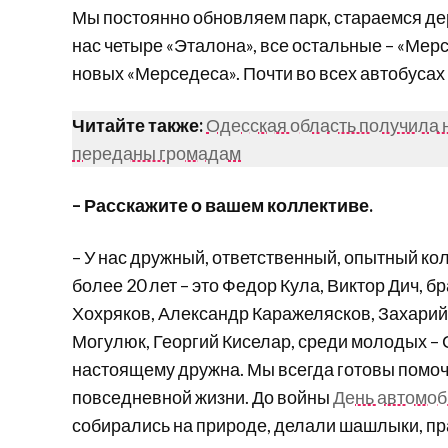
Мы постоянно обновляем парк, стараемся де
нас четыре «Эталона», все остальные – «Мер
новых «Мерседеса». Почти во всех автобусах
Читайте также:
Одесская область получила 
переданы громадам
– Расскажите о вашем коллективе.
– У нас дружный, ответственный, опытный колл
более 20 лет – это Федор Кула, Виктор Дич,
Хохряков, Александр Каражелясков, Захари
Могулюк, Георгий Киселар, среди молодых – 
настоящему дружна. Мы всегда готовы помочь д
повседневной жизни. До войны
День автомоб
собирались на природе, делали шашлыки, пра