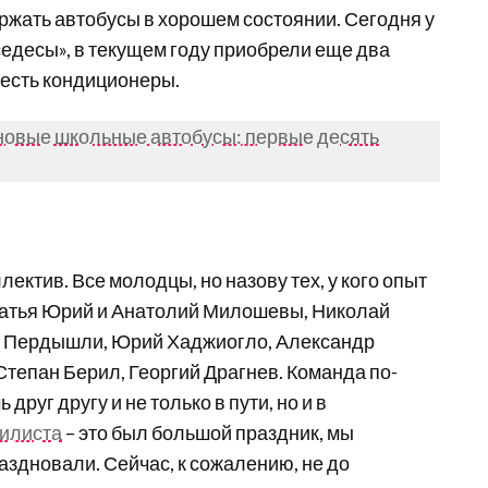
ржать автобусы в хорошем состоянии. Сегодня у
седесы», в текущем году приобрели еще два
 есть кондиционеры.
новые школьные автобусы: первые десять
ектив. Все молодцы, но назову тех, у кого опыт
 братья Юрий и Анатолий Милошевы, Николай
й Пердышли, Юрий Хаджиогло, Александр
Степан Берил, Георгий Драгнев. Команда по-
руг другу и не только в пути, но и в
илиста
– это был большой праздник, мы
здновали. Сейчас, к сожалению, не до