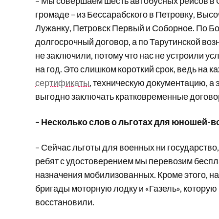
– Мы совершаем шесть автобусных рейсов в 
громаде – из Бессарабского в Петровку, Высо
Лужанку, Петровск Первый и Соборное. По Б
долгосрочный договор, а по Тарутинской воз
не заключили, потому что нас не устроили у
на год. Это слишком короткий срок, ведь на 
сертификаты
, техническую документацию, а 
выгодно заключать кратковременные догово
– Несколько слов о льготах для юношей-
– Сейчас льготы для военных ни государство
ребят с удостоверением мы перевозим беспл
назначения мобилизованных. Кроме этого, н
бригады моторную лодку и «Газель», котору
восстановили.