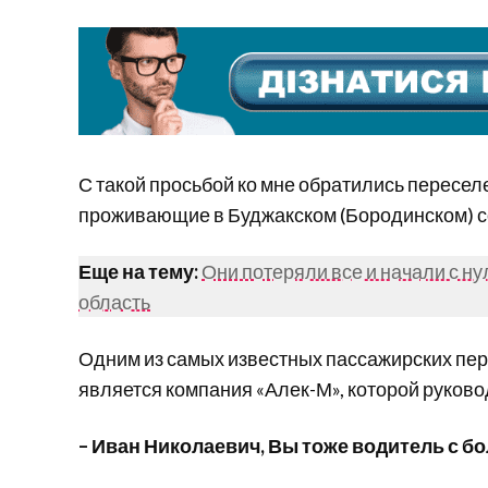
С такой просьбой ко мне обратились пересел
проживающие в Буджакском (Бородинском) с
Еще на тему:
Они потеряли все и начали с н
область
Одним из самых известных пассажирских пе
является компания «Алек-М», которой руков
– Иван Николаевич, Вы тоже водитель с б