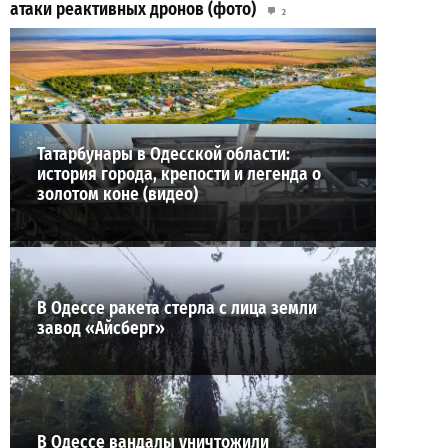
атаки реактивных дронов (фото)
2
24-07-2026 в 14:29
ВИБОР РЕДАКЦИИ
Татарбунары в Одесской области:
история города, крепости и легенда о
золотом коне (видео)
В Одессе ракета стерла с лица земли
завод «Айсберг»
В Одессе вандалы уничтожили