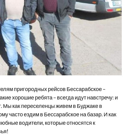
телям пригородных рейсов Бессарабское –
акие хорошие ребята – всегда идут навстречу: и
ят. Мы как переселенцы живем в Буджаке в
ому часто ездим в Бессарабское на базар. И как
любные водители, которые относятся к
вья!