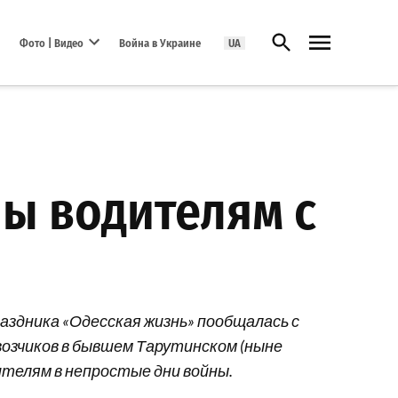
Открыть поиск
Фото | Видео
Война в Украине
UA
Open dropdown menu
ны водителям с
аздника «Одесская жизнь» пообщалась с
возчиков в бывшем Тарутинском (ныне
ителям в непростые дни войны.