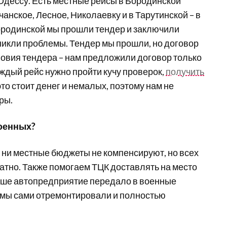
Одессу. Есть местные рейсы в Бородинской
чанское, Лесное, Николаевку и в Тарутинской – в
ородинской мы прошли тендер и заключили
никли проблемы. Тендер мы прошли, но договор
словия тендера – нам предложили договор только
каждый рейс нужно пройти кучу проверок,
получить
это стоит денег и немалых, поэтому нам не
ры.
военных?
, ни местные бюджеты не компенсируют, но всех
атно. Также помогаем ТЦК доставлять на место
аше автопредприятие передало в военные
ю мы сами отремонтировали и полностью