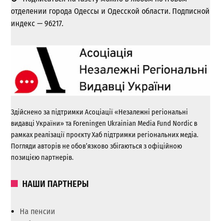
отделении города Одессы и Одесской области. Подписной
индекс — 96217.
Здійснено за підтримки Асоціації «Незалежні регіональні
видавці України» та Foreningen Ukrainian Media Fund Nordic в
рамках реалізації проєкту Хаб підтримки регіональних медіа.
Погляди авторів не обов’язково збігаються з офіційною
позицією партнерів.
НАШИ ПАРТНЕРЫ
На пенсии