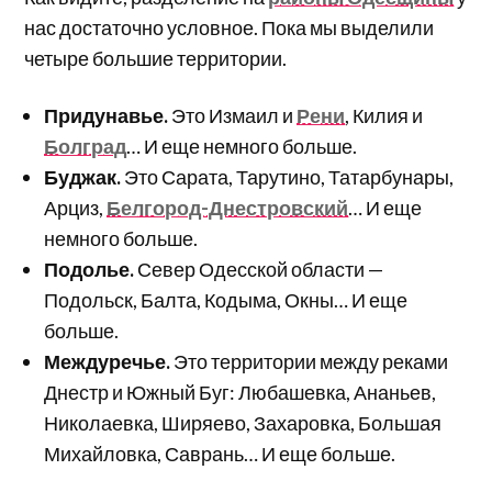
нас достаточно условное. Пока мы выделили
четыре большие территории.
Придунавье.
Это Измаил и
Рени
, Килия и
Болград
… И еще немного больше.
Буджак.
Это Сарата, Тарутино, Татарбунары,
Арциз,
Белгород-Днестровский
… И еще
немного больше.
Подолье.
Север Одесской области —
Подольск, Балта, Кодыма, Окны… И еще
больше.
Междуречье.
Это территории между реками
Днестр и Южный Буг: Любашевка, Ананьев,
Николаевка, Ширяево, Захаровка, Большая
Михайловка, Саврань… И еще больше.