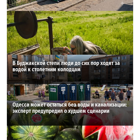
Одесса может остаться без воды и канализации:
эксперт предупредил о худшем сценарии
2
07-08-2026 в 17:19
ВИБОР РЕДАКЦИИ
В Буджакской степи люди до сих пор ходят за
водой к столетним колодцам
Одесса может остаться без воды и канализации:
эксперт предупредил о худшем сценарии