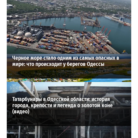
В Одессе стреляли по сотрудникам ТЦК: есть
раненые (ОБНОВЛЕНО)
2
02-08-2026 в 22:15
ВИБОР РЕДАКЦИИ
Черное море стало одним из самых опасных в
мире: что происходит у берегов Одессы
Татарбунары в Одесской области: история
города, крепости и легенда о золотом коне
(видео)