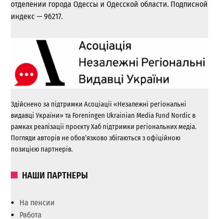
отделении города Одессы и Одесской области. Подписной
индекс — 96217.
Здійснено за підтримки Асоціації «Незалежні регіональні
видавці України» та Foreningen Ukrainian Media Fund Nordic в
рамках реалізації проєкту Хаб підтримки регіональних медіа.
Погляди авторів не обов’язково збігаються з офіційною
позицією партнерів.
НАШИ ПАРТНЕРЫ
На пенсии
Работа