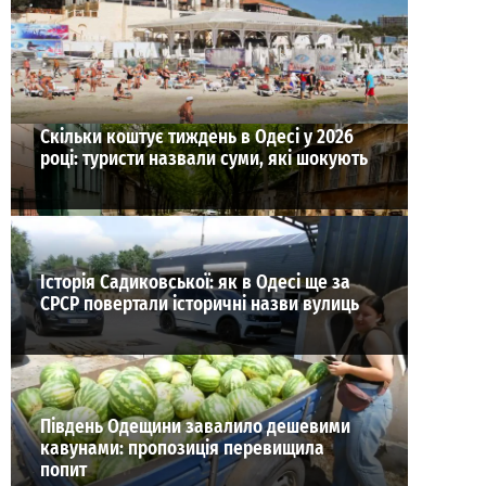
31-07-2026 в 19:38
ВИБІР РЕДАКЦІЇ
Скільки коштує тиждень в Одесі у 2026
році: туристи назвали суми, які шокують
Історія Садиковської: як в Одесі ще за
СРСР повертали історичні назви вулиць
Південь Одещини завалило дешевими
кавунами: пропозиція перевищила
попит