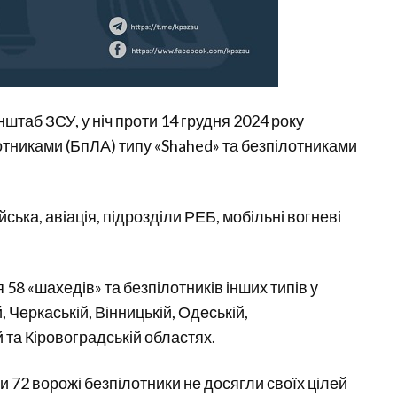
штаб ЗСУ, у ніч проти 14 грудня 2024 року
отниками (БпЛА) типу «Shahed» та безпілотниками
йська, авіація, підрозділи РЕБ, мобільні вогневі
.
58 «шахедів» та безпілотників інших типів у
й, Черкаській, Вінницькій, Одеській,
й та Кіровоградській областях.
и 72 ворожі безпілотники не досягли своїх цілей