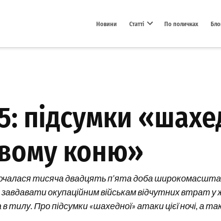
Новини
Статті
По поличках
Бло
Open dropdown menu
25: підсумки «шахе
евому коню»
зпочалася тисяча двадцять п’ята доба широкомасштабн
 завдавати окупаційним військам відчутних втрат у ж
тилу. Про підсумки «шахедної» атаки цієї ночі, а так