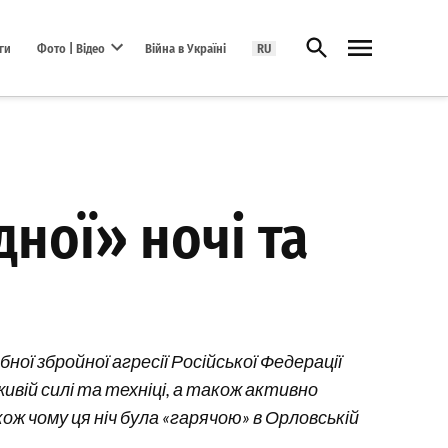
Відкрити пошук
ги
Фото | Відео
Війна в Україні
RU
Open dropdown menu
дної» ночі та
ої збройної агресії Російської Федерації
ивій силі та техніці, а також активно
ож чому ця ніч була «гарячою» в Орловській