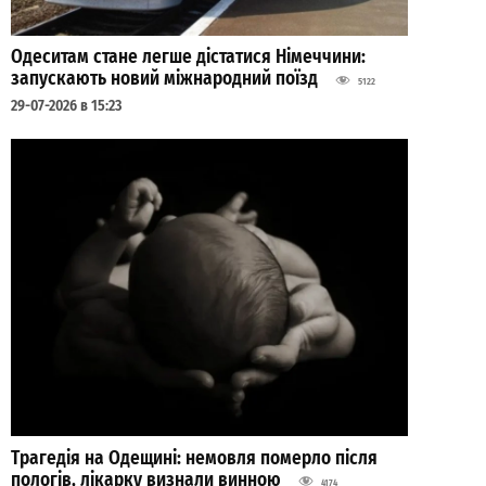
Одеситам стане легше дістатися Німеччини:
запускають новий міжнародний поїзд
5122
29-07-2026 в 15:23
Трагедія на Одещині: немовля померло після
пологів, лікарку визнали винною
4174