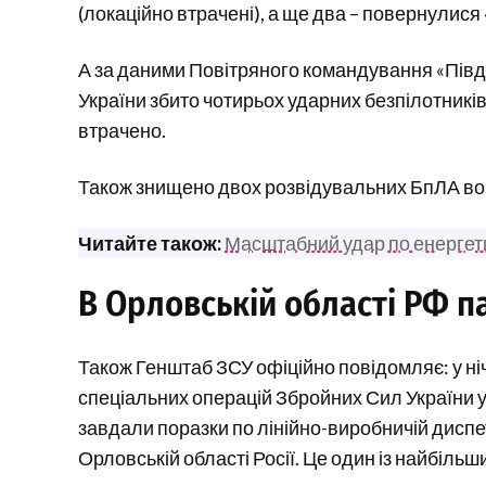
(локаційно втрачені), а ще два – повернулися 
А за даними Повітряного командування «Півде
України збито чотирьох ударних безпілотників
втрачено.
Також знищено двох розвідувальних БпЛА во
Читайте також:
Масштабний удар по енергети
В Орловській області РФ п
Також Генштаб ЗСУ офіційно повідомляє: у ніч
спеціальних операцій Збройних Сил України 
завдали поразки по лінійно-виробничій диспет
Орловській області Росії. Це один із найбіль