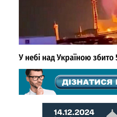
У небі над Україною збито