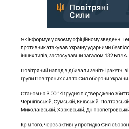
Як інформує у своєму офіційному зведенні Ген
противник атакував Україну ударними безпіл
інших типів, застосувавши загалом 132 БпЛА.
Повітряний напад відбивали зенітні ракетні ві
групи Повітряних сил та Сил оборони України
Станом на 9.00 14 грудня підтверджено збиття 
Чернігівській, Сумській, Київській, Полтавські
Миколаївській, Харківській, Дніпропетровські
Крім того, через активну протидію Сил оборон