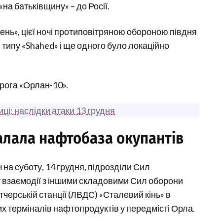
«на батьківщину» – до Росії.
нь», цієї ночі протиповітряною обороною півдня
 типу «Shahed» і ще одного було локаційно
рога «Орлан-10».
ці: наслідки атаки 13 грудня
алала нафтобаза окупантів
 на суботу, 14 грудня, підрозділи Сил
у взаємодії з іншими складовими Сил оборони
черській станції (ЛВДС) «Сталевий кінь» в
ших терміналів нафтопродуктів у передмісті Орла.