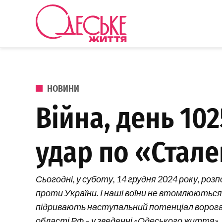
Перейти до вмісту
Одеське
Життя
ОПУБЛІКОВАНО В
НОВИНИ
Війна, день 10
удар по «Стал
Сьогодні, у суботу, 14 грудня 2024 року, ро
проти України. І наші воїни не втомлюються
підривають наступальний потенціал ворога в 
області РФ – у зведенні «Одеського життя».