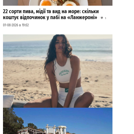
22 сорти пива, мідії та вид на море: скільки
коштує відпочинок у пабі на «Ланжероні»
1
01-08-2026 в 19:02
Наймодніші шорти сезону: 3 головні фасони і з
чим їх носити
0