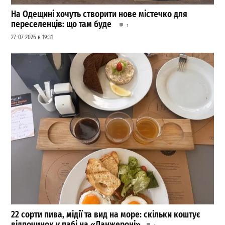
На Одещині хочуть створити нове містечко для
переселенців: що там буде
1
27-07-2026 в 19:31
22 сорти пива, мідії та вид на море: скільки коштує
відпочинок у пабі на «Ланжероні»