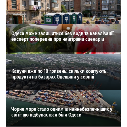
замовне вбивство
0
03-08-2026 в 22:17
ВИБІР РЕДАКЦІЇ
Одеса може залишитися без води та каналізації:
експерт попередив про найгірший сценарій
Кавуни вже по 10 гривень: скільки коштують
продукти на базарах Одещини у серпні
Чорне море стало одним із найнебезпечніших у
світі: що відбувається біля Одеси