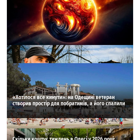
Магнітні бурі 2 серпня: чого чекати метеозалежним
0
02-08-2026 в 05:51
ВИБІР РЕДАКЦІЇ
«Хотілося все кинути»: на Одещині ветеран
створив простір для побратимів, а його спалили
Скільки коштує тиждень в Одесі у 2026 році: