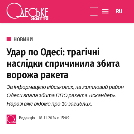
Перейти до вмісту
Language 
Одеське
Життя
ОПУБЛІКОВАНО В
НОВИНИ
Удар по Одесі: трагічні
наслідки спричинила збита
ворожа ракета
За інформацією військових, на житловий район
Одеси впала збита ППО ракета «Іскандер».
Наразі вже відомо про 10 загиблих.
Редакція
18-11-2024 в 15:09