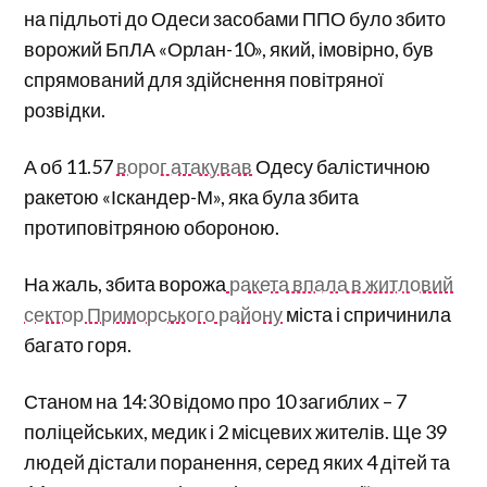
на підльоті до Одеси засобами ППО було збито
ворожий БпЛА «Орлан-10», який, імовірно, був
спрямований для здійснення повітряної
розвідки.
А об 11.57
ворог атакував
Одесу балістичною
ракетою «Іскандер-М», яка була збита
протиповітряною обороною.
На жаль, збита ворожа
ракета впала в житловий
сектор Приморського району
міста і спричинила
багато горя.
Станом на 14:30 відомо про 10 загиблих – 7
поліцейських, медик і 2 місцевих жителів. Ще 39
людей дістали поранення, серед яких 4 дітей та