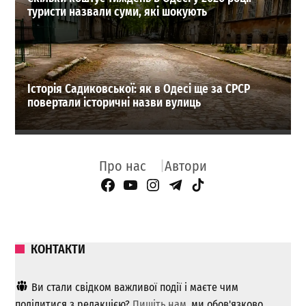
туристи назвали суми, які шокують
Історія Садиковської: як в Одесі ще за СРСР
повертали історичні назви вулиць
Про нас
Автори
Facebook Page
YouTube
Instagram
Telegram
TikTok
КОНТАКТИ
Ви стали свідком важливої ​​події і маєте чим
поділитися з редакцією?
Пишіть нам
, ми обов'язково