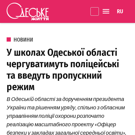
Перейти до вмісту
Language 
Одеське
Життя
ОПУБЛІКОВАНО В
НОВИНИ
У школах Одеської області
чергуватимуть поліцейські
та введуть пропускний
режим
В Одеській області за дорученням президента
України та рішенням уряду, спільно з обласним
управлінням поліції охорони розпочато
реалізацію масштабного проекту «Офіцер
безпеки у закладах загальної середньої освіти»,