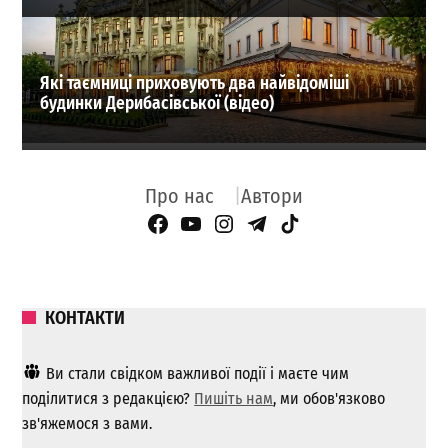
Які таємниці приховують два найвідоміші
будинки Дерибасівської (відео)
Про нас
Автори
Facebook Page
YouTube
Instagram
Telegram
TikTok
КОНТАКТИ
Ви стали свідком важливої ​​події і маєте чим
поділитися з редакцією?
Пишіть нам
, ми обов'язково
зв'яжемося з вами.