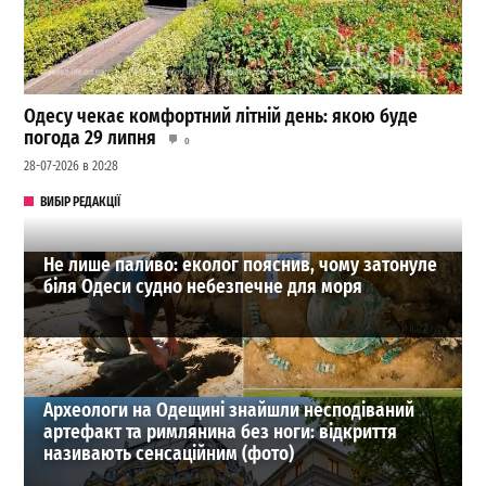
Одесу чекає комфортний літній день: якою буде
погода 29 липня
0
28-07-2026 в 20:28
ВИБІР РЕДАКЦІЇ
Не лише паливо: еколог пояснив, чому затонуле
біля Одеси судно небезпечне для моря
Археологи на Одещині знайшли несподіваний
артефакт та римлянина без ноги: відкриття
називають сенсаційним (фото)