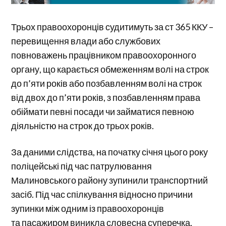
Трьох правоохоронців судитимуть за ст 365 ККУ –
перевищення влади або службових
повноважень працівником правоохоронного
органу, що карається обмеженням волі на строк
до п’яти років або позбавленням волі на строк
від двох до п’яти років, з позбавленням права
обіймати певні посади чи займатися певною
діяльністю на строк до трьох років.
За даними слідства, на початку січня цього року
поліцейські під час патрулювання
Малиновського району зупинили транспортний
засіб. Під час спілкування відносно причини
зупинки між одним із правоохоронців
та пасажиром виникла словесна суперечка,