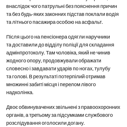
внаслідок чого патрульні без пояснення причин
та без будь-яких законних підстав поклали водія
та літнього пасажира особою на асфальт.
Після цього на пенсіонера одягли наручники
та доставили до відділу поліції для складання
адмінпротоколу. Там чоловіка, який не чинив
жодного опору, продовжували ображати
словесно і завдавати ударів по ногах, тулубу
та голові. В результаті потерпілий отримав
множинні забиті місця і перелом лівого
надколінка.
Двоє обвинувачених звільнені з правоохоронних
органів, а третьому за підсумками службового
розслідування оголосили догану.