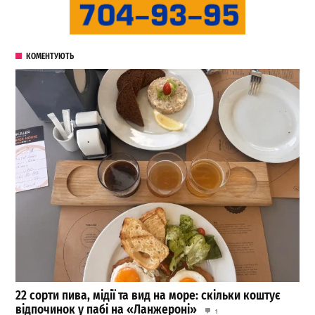
КОМЕНТУЮТЬ
22 сорти пива, мідії та вид на море: скільки коштує
відпочинок у пабі на «Ланжероні»
1