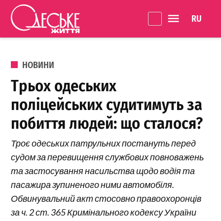
Перейти до вмісту
Language 
Одеське
Життя
ОПУБЛІКОВАНО В
НОВИНИ
Трьох одеських
поліцейських судитимуть за
побиття людей: що сталося?
Троє одеських патрульних постануть перед
судом за перевищення службових повноважень
та застосування насильства щодо водія та
пасажира зупиненого ними автомобіля.
Обвинувальний акт стосовно правоохоронців
за ч. 2 ст. 365 Кримінального кодексу України