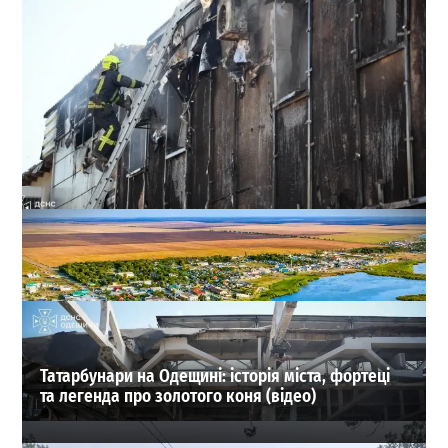
На Миколаївській дорозі в Одесі гасили масштабну
пожежу на складі (фото, відео)
0
02-08-2026 в 22:58
ВИБІР РЕДАКЦІЇ
Татарбунари на Одещині: історія міста, фортеці
та легенда про золотого коня (відео)