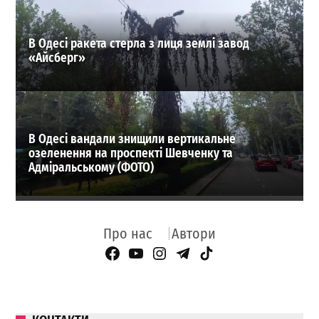
В Одесі ракета стерла з лиця землі завод
«Айсберг»
В Одесі вандали знищили вертикальне
озеленення на проспекті Шевченку та
Адміральському (ФОТО)
Про нас
Автори
Facebook Page
YouTube
Instagram
Telegram
TikTok