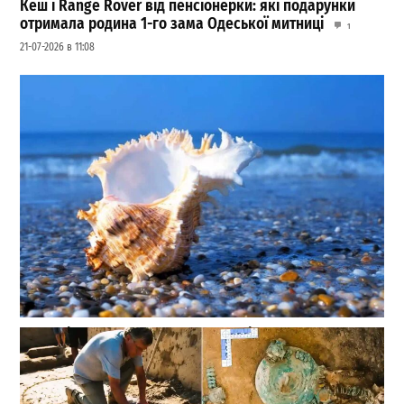
Кеш і Range Rover від пенсіонерки: які подарунки
отримала родина 1-го зама Одеської митниці
1
21-07-2026 в 11:08
Море біля Одеси стало прохолоднішим: чи варто
планувати відпочинок 28 липня
0
28-07-2026 в 07:16