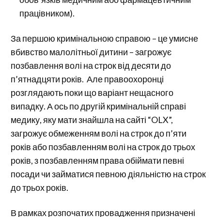
працівником).
За першою кримінальною справою – це умисне
вбивство малолітньої дитини – загрожує
позбавлення волі на строк від десяти до
п’ятнадцяти років. Але правоохоронці
розглядають поки що варіант нещасного
випадку. А ось по другій кримінальній справі
медику, яку мати знайшла на сайті “OLX”,
загрожує обмеженням волі на строк до п’яти
років або позбавленням волі на строк до трьох
років, з позбавленням права обіймати певні
посади чи займатися певною діяльністю на строк
до трьох років.
В рамках розпочатих провадження призначені