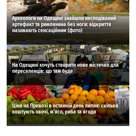
ВИБІР РЕДАКЦІЇ
Археологи на Одещині знайшли несподіваний
артефакт та римлянина без ноги: відкриття
називають сенсаційним (фото)
На Одещині хочуть створити нове містечко для
переселенців: що там буде
Ціни на Привозі в останній день липня: скільки
коштують овочі, м’ясо, риба та ягоди