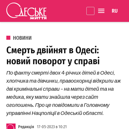
Перейти до вмісту
Language 
Одеське
Життя
ОПУБЛІКОВАНО В
НОВИНИ
Смерть двійнят в Одесі:
новий поворот у справі
По факту смерті двох 4-річних дітей в Одесі,
хлопчика та дівчинки, правоохорнці відкрили аж
дві кримінальні справи – на мати дітей та на
медика, яку мати знайшла через сайт
оголошень. Про це повідомили в Головному
управлінні Нацполіції в Одеській області.
Редакція
17-05-2023 в 10:21