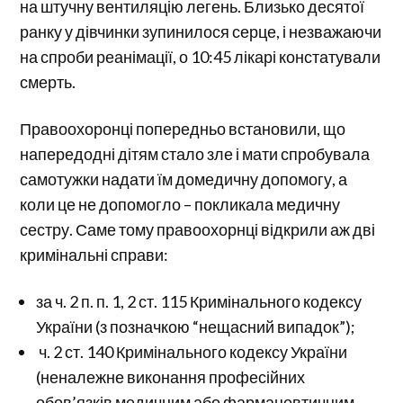
на штучну вентиляцію легень. Близько десятої
ранку у дівчинки зупинилося серце, і незважаючи
на спроби реанімації, о 10:45 лікарі констатували
смерть.
Правоохоронці попередньо встановили, що
напередодні дітям стало зле і мати спробувала
самотужки надати їм домедичну допомогу, а
коли це не допомогло – покликала медичну
сестру. Саме тому правоохорнці відкрили аж дві
кримінальні справи:
за ч. 2 п. п. 1, 2 ст. 115 Кримінального кодексу
України (з позначкою “нещасний випадок”);
ч. 2 ст. 140 Кримінального кодексу України
(неналежне виконання професійних
обов’язків медичним або фармацевтичним