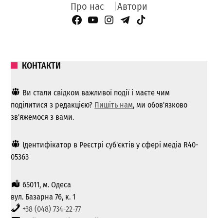
Про нас
Автори
Facebook Page
YouTube
Instagram
Telegram
TikTok
КОНТАКТИ
Ви стали свідком важливої ​​події і маєте чим
поділитися з редакцією?
Пишіть нам
, ми обов'язково
зв'яжемося з вами.
Ідентифікатор в Реєстрі суб'єктів у сфері медіа R40-
05363
65011, м. Одеса
вул. Базарна 76, к. 1
+38 (048) 734-22-77