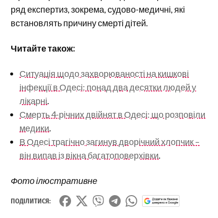
ряд експертиз, зокрема, судово-медичні, які
встановлять причину смерті дітей.
Читайте також:
Ситуація щодо захворюваності на кишкові
інфекції в Одесі: понад два десятки людей у
лікарні
.
Смерть 4-річних двійнят в Одесі: що розповіли
медики
.
В Одесі трагічно загинув дворічний хлопчик –
він випав із вікна багатоповерхівки
.
Фото ілюстративне
ПОДІЛИТИСЯ: