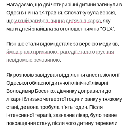
Нагадаємо, що дві чотирирічні дитини загинули в
Одесі в ніч на 14 травня. Спочатку була версія,
що
у їхній загибелі винна дитяча лікарка
, яку
мати дітей знайшла за оголошенням на “ОLХ”.
Пізніше стали відомі деталі: за версією медиків,
ймовірною причиною трагедії стало отруєння
невідомою речовиною
.
Як розповів завідувач відділення анестезіології
Одеської обласної дитячої клінічної лікарні
Володимир Босенко, дівчинку доправили до
лікарні близько четвертої години ранку у тяжкому
стані, де вона пробула п’ять годин. Після
інтенсивної терапії, зазначив лікар, було певне
покращення стану, після чого дитину перевели