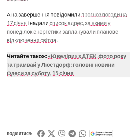
А на завершення повідомили
прогноз погоди на
17 січня
і надали
список адрес, за якими у
понеділок енергетики запланували планове
відключення світла
.
Читайте також:
«Ювеліри» з ДТЕК, фото року
та трамвай у Люстдорф: головні новини
Одеси за суботу, 15 січня
ПОДІЛИТИСЯ: