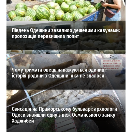
21-07-2026 в 11:08
ВИБІР РЕДАКЦІЇ
Південь Одещини завалило дешевими кавунами:
пропозиція перевищила попит
Чому тримати овець наважуються одиниці:
історія родини з Одещини, яка не здалася
Сенсація на Приморському бульварі: археологи
Одеси знайшли одну з веж Османського замку
Хаджибей