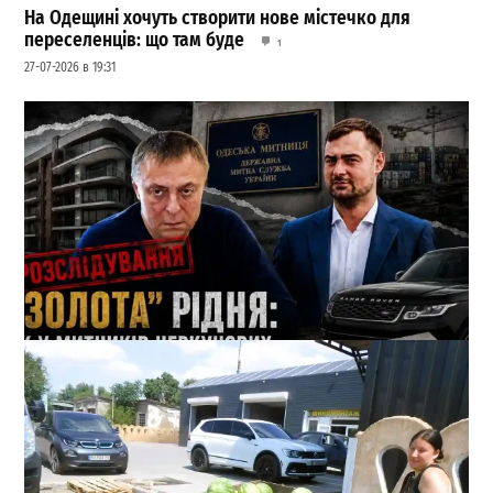
На Одещині хочуть створити нове містечко для
переселенців: що там буде
1
27-07-2026 в 19:31
Кеш і Range Rover від пенсіонерки: які подарунки
отримала родина 1-го зама Одеської митниці
1