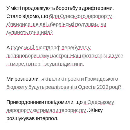
У місті продовжують боротьбу з дрифтерами.
Стало відомо, що
біля Одеського аеропорту
з’явилися ще дві «берлінські подушки»: чи
зупинять гонщиків?
А
Одеський Люстдорф перебуває у
післяноворічному настрої. Наш фотокор зняв усе
– і море, і вітер, і зсувні відмітини
.
Ми розповіли
, які великі проекти Громадського
бюджету будуть реалізовані в Одесі в 2022 році?
Прикордонники повідомили, що
в Одеському
аеропорту затримали терористку
. Жінку
розшукував Інтерпол.