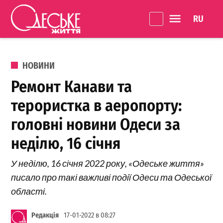
Перейти до вмісту
Language 
Одеське
Життя
ОПУБЛІКОВАНО В
НОВИНИ
Ремонт Канави та
терористка в аеропорту:
головні новини Одеси за
неділю, 16 січня
У неділю, 16 січня 2022 року, «Одеське життя»
писало про такі важливі події Одеси та Одеської
області.
Редакція
17-01-2022 в 08:27