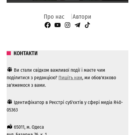
Про нас
Автори
Facebook Page
YouTube
Instagram
Telegram
TikTok
КОНТАКТИ
Ви стали свідком важливої ​​події і маєте чим
поділитися з редакцією?
Пишіть нам
, ми обов'язково
зв'яжемося з вами.
Ідентифікатор в Реєстрі суб'єктів у сфері медіа R40-
05363
65011, м. Одеса
вул. Базарна 76, к. 1