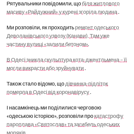
Рятувальники повідомили, що
біля житлового
масиву «Райдужний» у курені згоріла людина
.
Ми розповіли, як проходить
ремонт одеського
Деволанівського узвозу (Канави). Там уже
частину вулиці «залили бетоном»
.
В Одесі зникла скульптура кота-джентльмена – її
могли викрасти або зруйнувати
.
Також стало відомо, що
дівчинка-підліток
померла в Одесі від коронавірусу
.
І насамкінець ми поділилися черговою
«одеською історією», розповіли про
катастрофу
пароплава «Святослав» та загибель одеських
моряків
.