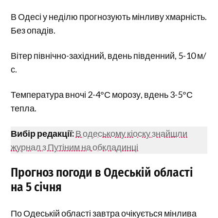
В Одесі у неділю прогнозують мінливу хмарність.
Без опадів.
Вітер північно-західний, вдень південний, 5-10 м/
с.
Температура вночі 2-4°С морозу, вдень 3-5°С
тепла.
Вибір редакції:
В одеському кіоску знайшли
журнал з Путіним на обкладинці
Прогноз погоди в Одеській області
на 5 січня
По Одеській області завтра очікується мінлива