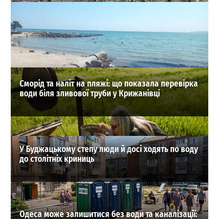
Після атаки РФ в Одесі серйозно пошкоджено
газопровід високого тиску
0
04-08-2026 в 16:14
ВИБІР РЕДАКЦІЇ
Сморід та наліт на пляжі: що показала перевірка
води біля зливової труби у Крижанівці
У Буджацькому степу люди й досі ходять по воду
до столітніх криниць
Одеса може залишитися без води та каналізації: