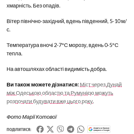
хмарність. Без опадів.
Вітер північно-західний, вдень південний, 5-10 м/
с.
Температура вночі 2-7°С морозу, вдень 0-5°С
тепла.
На автошляхах області видимість добра.
Ви також можете дізнатися:
Міст через Дунай
між Одеською областю та Румунією можуть
розпочати будувати вже цього року
.
Фото Марії Котової
ПОДІЛИТИСЯ: