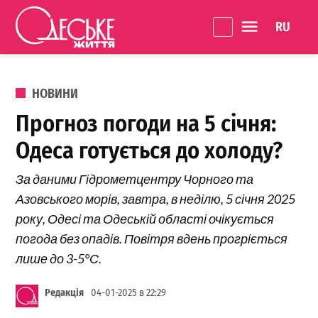
Перейти до вмісту
Language 
Одеське
Життя
ОПУБЛІКОВАНО В
НОВИНИ
Прогноз погоди на 5 січня:
Одеса готується до холоду?
За даними Гідрометцентру Чорного та
Азовського морів, завтра, в неділю, 5 січня 2025
року, Одесі та Одеській області очікується
погода без опадів. Повітря вдень прогріється
лише до 3-5°С.
Редакція
04-01-2025 в 22:29