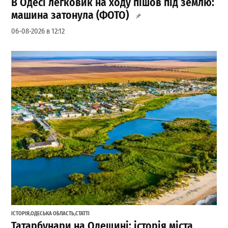
В Одесі легковик на ходу пішов під землю:
машина затонула (ФОТО)
06-08-2026 в 12:12
ІСТОРІЯ
,
ОДЕСЬКА ОБЛАСТЬ
,
СТАТТІ
Татарбунари на Одещині: історія міста,