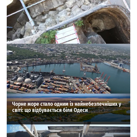
Сенсація на Приморському бульварі: археологи
Одеси знайшли одну з веж Османського замку
Хаджибей
0
03-08-2026 в 08:49
ВИБІР РЕДАКЦІЇ
Чорне море стало одним із найнебезпечніших у
світі: що відбувається біля Одеси