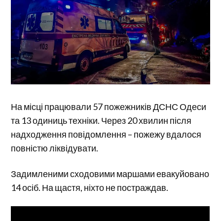
На місці працювали 57 пожежників ДСНС Одеси
та 13 одиниць техніки. Через 20 хвилин після
надходження повідомлення – пожежу вдалося
повністю ліквідувати.
Задимленими сходовими маршами евакуйовано
14 осіб. На щастя, ніхто не постраждав.