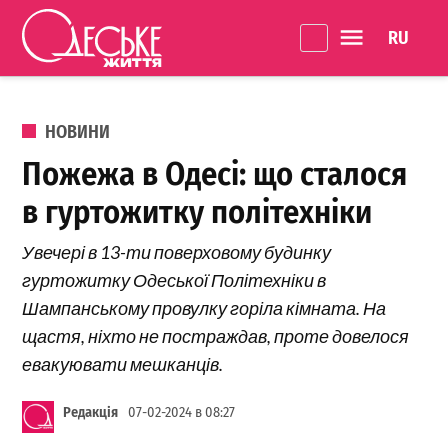
Перейти до вмісту
Language 
Одеське
Життя
ОПУБЛІКОВАНО В
НОВИНИ
Пожежа в Одесі: що сталося
в гуртожитку політехніки
Увечері в 13-ти поверховому будинку
гуртожитку Одеської Політехніки в
Шампанському провулку горіла кімната. На
щастя, ніхто не постраждав, проте довелося
евакуювати мешканців.
Редакція
07-02-2024 в 08:27