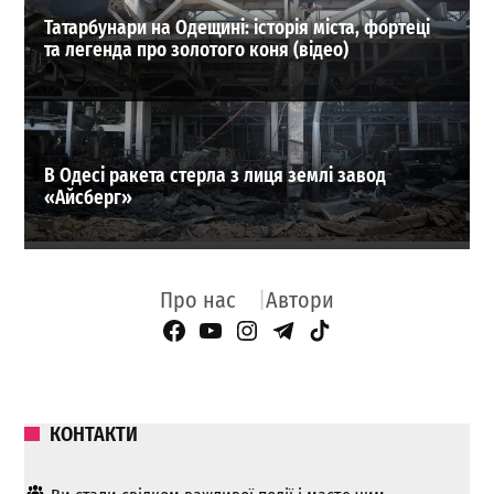
Татарбунари на Одещині: історія міста, фортеці
та легенда про золотого коня (відео)
В Одесі ракета стерла з лиця землі завод
«Айсберг»
Про нас
Автори
Facebook Page
YouTube
Instagram
Telegram
TikTok
КОНТАКТИ