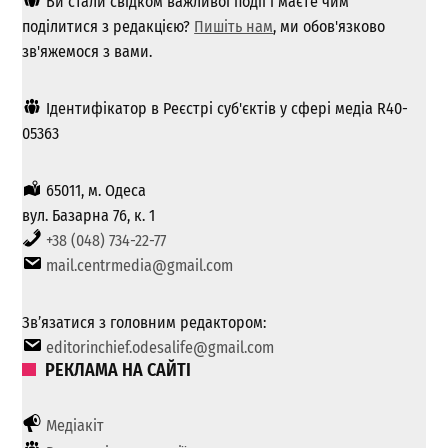
Ви стали свідком важливої ​​події і маєте чим
поділитися з редакцією?
Пишіть нам
, ми обов'язково
зв'яжемося з вами.
Ідентифікатор в Реєстрі суб'єктів у сфері медіа R40-
05363
65011, м. Одеса
вул. Базарна 76, к. 1
+38 (048) 734-22-77
mail.centrmedia@gmail.com
Зв’язатися з головним редактором:
editorinchief.odesalife@gmail.com
РЕКЛАМА НА САЙТІ
Медіакіт