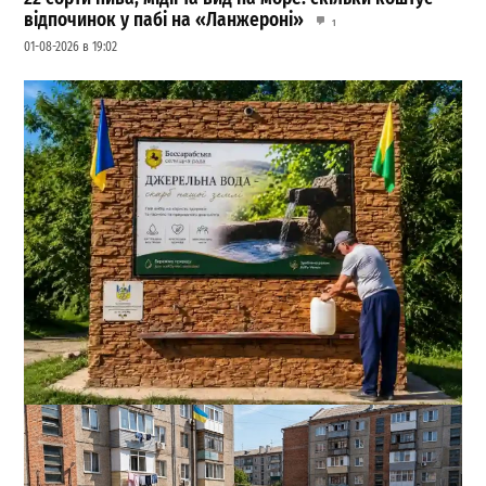
відпочинок у пабі на «Ланжероні»
1
01-08-2026 в 19:02
На півдні Одещини відкрили сучасний бювет із
питною водою
0
04-08-2026 в 19:52