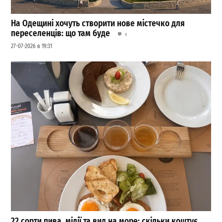
На Одещині хочуть створити нове містечко для
переселенців: що там буде
1
27-07-2026 в 19:31
22 сорти пива, мідії та вид на море: скільки коштує