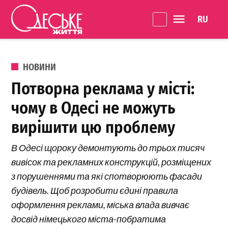
Перейти до вмісту
Language 
Одеське
Життя
ОПУБЛІКОВАНО В
НОВИНИ
Потворна реклама у місті:
чому в Одесі не можуть
вирішити цю проблему
В Одесі щороку демонтують до трьох тисяч
вивісок та рекламних конструкцій, розміщених
з порушеннями та які спотворюють фасади
будівель. Щоб розробити єдині правила
оформлення реклами, міська влада вивчає
досвід німецького міста-побратима