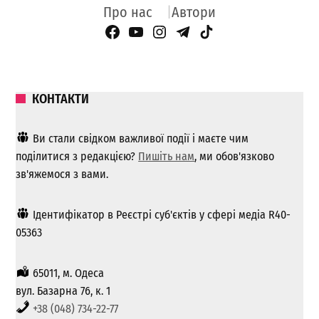
Про нас
Автори
Facebook Page
YouTube
Instagram
Telegram
TikTok
КОНТАКТИ
Ви стали свідком важливої ​​події і маєте чим
поділитися з редакцією?
Пишіть нам
, ми обов'язково
зв'яжемося з вами.
Ідентифікатор в Реєстрі суб'єктів у сфері медіа R40-
05363
65011, м. Одеса
вул. Базарна 76, к. 1
+38 (048) 734-22-77