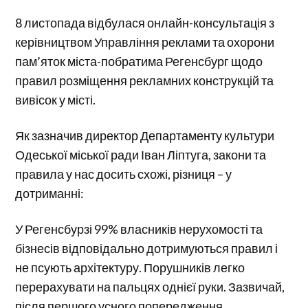
8 листопада відбулася онлайн-консультація з
керівництвом Управління реклами та охорони
пам’яток міста-побратима Регенсбург щодо
правил розміщення рекламних конструкцій та
вивісок у місті.
Як зазначив директор Департаменту культури
Одеської міської ради Іван Ліптуга, закони та
правила у нас досить схожі, різниця – у
дотриманні:
У Регенсбурзі 99% власників нерухомості та
бізнесів відповідально дотримуються правил і
не псують архітектуру. Порушників легко
перерахувати на пальцях однієї руки. Зазвичай,
після першого усного попередження