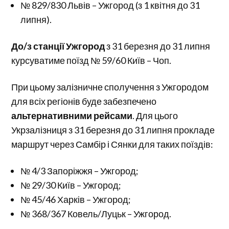
№ 829/830 Львів – Ужгород (з 1 квітня до 31
липня).
До/з станції Ужгород
з 31 березня до 31 липня
курсуватиме поїзд № 59/60 Київ – Чоп.
При цьому залізничне сполучення з Ужгородом
для всіх регіонів буде забезпечено
альтернативними рейсами
. Для цього
Укрзалізниця з 31 березня до 31 липня прокладе
маршрут через Самбір і Сянки для таких поїздів:
№ 4/3 Запоріжжя – Ужгород;
№ 29/30 Київ – Ужгород;
№ 45/46 Харків – Ужгород;
№ 368/367 Ковель/Луцьк – Ужгород.