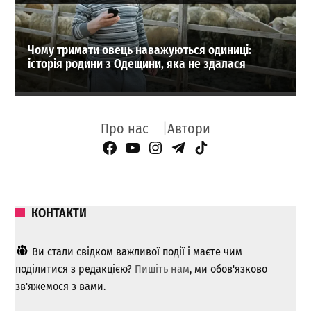
Чому тримати овець наважуються одиниці:
історія родини з Одещини, яка не здалася
Про нас
Автори
Facebook Page
YouTube
Instagram
Telegram
TikTok
КОНТАКТИ
Ви стали свідком важливої ​​події і маєте чим
поділитися з редакцією?
Пишіть нам
, ми обов'язково
зв'яжемося з вами.