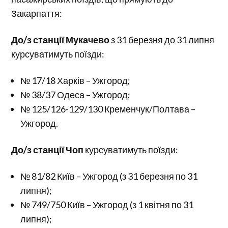
Закарпаття:
До/з станції Мукачево
з 31 березня до 31 липня
курсуватимуть поїзди:
№ 17/18 Харків – Ужгород;
№ 38/37 Одеса – Ужгород;
№ 125/126-129/130 Кременчук/Полтава –
Ужгород.
До/з станції Чоп
курсуватимуть поїзди:
№ 81/82 Київ – Ужгород (з 31 березня по 31
липня);
№ 749/750 Київ – Ужгород (з 1 квітня по 31
липня);