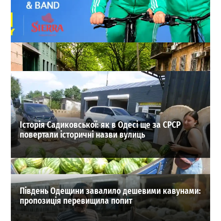
Сердючка, фестиваль Соні Делоне та гра
«Чорноморця»: афіша Одеси 31 липня – 6 серпня
0
30-07-2026 в 18:50
ВИБІР РЕДАКЦІЇ
Історія Садиковської: як в Одесі ще за СРСР
повертали історичні назви вулиць
Південь Одещини завалило дешевими кавунами:
пропозиція перевищила попит