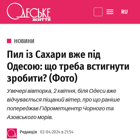
Перейти до вмісту
Language 
Одеське
Життя
ОПУБЛІКОВАНО В
НОВИНИ
Пил із Сахари вже під
Одесою: що треба встигнути
зробити? (Фото)
Увечері вівторка, 2 квітня, біля Одеси вже
відчувається піщаний вітер, про що раніше
попереджав Гідрометцентр Чорного та
Азовського морів.
Редакція
02-04-2024 в 21:54