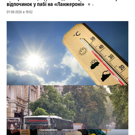
відпочинок у пабі на «Ланжероні»
1
01-08-2026 в 19:02
Спека та надзвичайна пожежна небезпека: прогноз
погоди в Одесі на 5 серпня
0
04-08-2026 в 20:16
ВИБІР РЕДАКЦІЇ