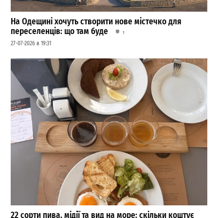
На Одещині хочуть створити нове містечко для
переселенців: що там буде
1
27-07-2026 в 19:31
22 сорти пива, мідії та вид на море: скільки коштує