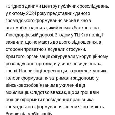
«Згідно з даними Центру публічних розслідувань,
у лютому 2024 року представник даного
громадського формування вибив вікно в
автомобілі одесита, який знімав блокпост на
Люстдорфській дорозі. Згодом у ТЦК та поліції
заявили, що не мають до цього відношення, а
сторони приватно з’ясували стосунки.
Крім того, організація фігурувала у корупційному
розслідуванні про видачу своїх посвідчень за
гроші. Наприкінці вересня цього року заступника
голови формування затримали за допомогу
військовозобов’язаним в ухиленні від
мобілізації. Слідство вважає, що за гроші він
обіцяв оформити посвідчення працівника
громадського формування, члени якого мають
броню від мобілізації»,