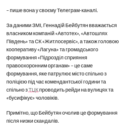
– пише вона у своєму Телеграм-каналі.
За даними ЗМІ, Геннадій Бейбутян вважається
власником компаній «Автотех», «Автошлях
Південь» та СК «Житлосервіс», а також головою
кооперативу «Лагуна» та громадського
формування «Підрозділ сприяння
правоохоронним органам» – це саме
формування, яке патрулює місто спільно з
поліцією під час комендантської години та
спільно з
ТЦК
проводить рейди на вулицях та
«бусифікує» чоловіків.
Примітно, що Бейбутян очолив це формування
після низки скандалів.