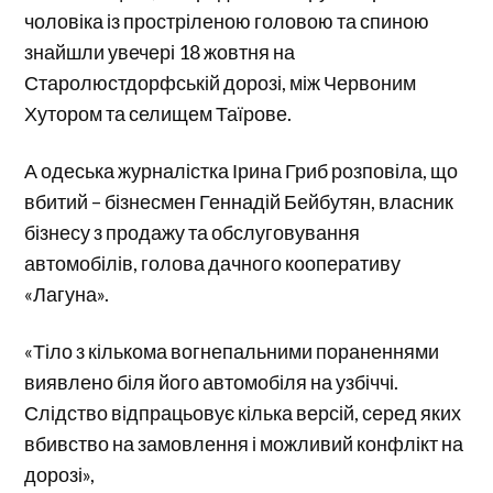
чоловіка із простріленою головою та спиною
знайшли увечері 18 жовтня на
Старолюстдорфській дорозі, між Червоним
Хутором та селищем Таїрове.
А одеська журналістка Ірина Гриб розповіла, що
вбитий – бізнесмен Геннадій Бейбутян, власник
бізнесу з продажу та обслуговування
автомобілів, голова дачного кооперативу
«Лагуна».
«Тіло з кількома вогнепальними пораненнями
виявлено біля його автомобіля на узбіччі.
Слідство відпрацьовує кілька версій, серед яких
вбивство на замовлення і можливий конфлікт на
дорозі»,