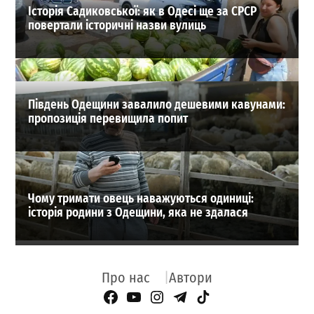
Історія Садиковської: як в Одесі ще за СРСР
повертали історичні назви вулиць
Південь Одещини завалило дешевими кавунами:
пропозиція перевищила попит
Чому тримати овець наважуються одиниці:
історія родини з Одещини, яка не здалася
Про нас
Автори
Facebook Page
YouTube
Instagram
Telegram
TikTok