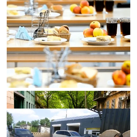
Безкоштовні обіди чи нові витрати? У мерії Одеси
розповіли, як працюватиме харчування у школах та
садочках
0
30-07-2026 в 19:28
ВИБІР РЕДАКЦІЇ