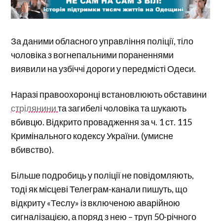
За даними обласного управління поліції, тіло
чоловіка з вогнепальними пораненнями
виявили на узбіччі дороги у передмісті Одеси.
Наразі правоохоронці встановлюють обставини
стрілянини
та загибелі чоловіка та шукають
вбивцю. Відкрито провадження за ч. 1 ст. 115
Кримінального кодексу України. (умисне
вбивство).
Більше подробиць у поліції не повідомляють,
тоді як місцеві Телеграм-канали пишуть, що
відкриту «Теслу» із включеною аварійною
сигналізацією, а поряд з нею – труп 50-річного