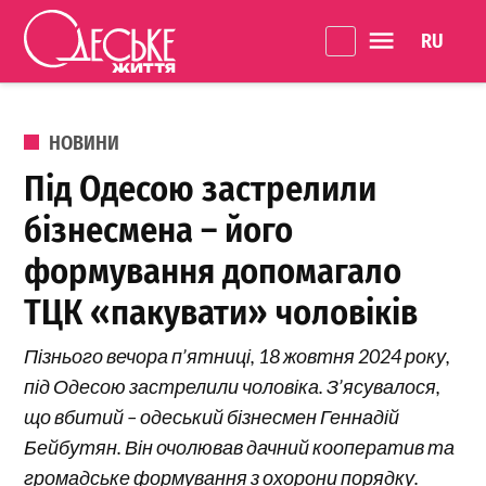
Перейти до вмісту
Language 
Одеське
Життя
ОПУБЛІКОВАНО В
НОВИНИ
Під Одесою застрелили
бізнесмена – його
формування допомагало
ТЦК «пакувати» чоловіків
Пізнього вечора п’ятниці, 18 жовтня 2024 року,
під Одесою застрелили чоловіка. З’ясувалося,
що вбитий – одеський бізнесмен Геннадій
Бейбутян. Він очолював дачний кооператив та
громадське формування з охорони порядку.