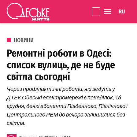
Перейти до вмісту
Language 
Одеське
Життя
ОПУБЛІКОВАНО В
НОВИНИ
Ремонтні роботи в Одесі:
список вулиць, де не буде
світла сьогодні
Через профілактичні роботи, які ведуть у
ДТЕК Одеські електромережі в понеділок, 16
грудня, деякі абоненти Південного, Північного і
Центрального РЕМ до вечора залишилися без
світла.