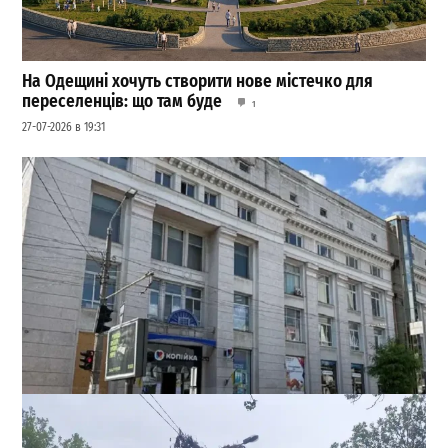
На Одещині хочуть створити нове містечко для
переселенців: що там буде
1
27-07-2026 в 19:31