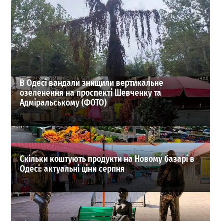
В Одесі виставили на продаж будівлю ЦУМу в центрі
міста
0
02-08-2026 в 12:21
ВИБІР РЕДАКЦІЇ
В Одесі вандали знищили вертикальне
озеленення на проспекті Шевченку та
Адміральському (ФОТО)
Скільки коштують продукти на Новому базарі в
Одесі: актуальні ціни серпня