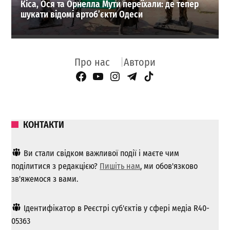
Кіса, Ося та Орнелла Мути переїхали: де тепер
шукати відомі артоб’єкти Одеси
Про нас
Автори
Facebook Page
YouTube
Instagram
Telegram
TikTok
КОНТАКТИ
Ви стали свідком важливої ​​події і маєте чим
поділитися з редакцією?
Пишіть нам
, ми обов'язково
зв'яжемося з вами.
Ідентифікатор в Реєстрі суб'єктів у сфері медіа R40-
05363