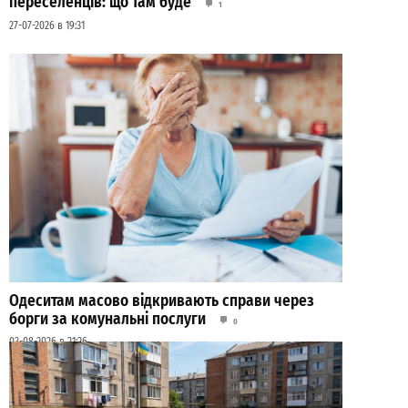
переселенців: що там буде
1
27-07-2026 в 19:31
Одеситам масово відкривають справи через
борги за комунальні послуги
0
03-08-2026 в 21:26
ВИБІР РЕДАКЦІЇ