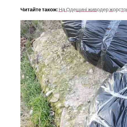
Читайте також:
На Одещині живодер жорстоко