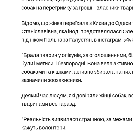
собак на перетримку за гроші – власники твар
Відомо, що жінка переїхала з Києва до Одеси 
Станіславівна, яка іноді представлялася Ол
під ніком Гюльнара Галустян, в інстаграмі s4v
“Брала тварин у опікунів, за оголошеннями, бі
були і метиси, і безпородні. Вона вела активно 
собаками та кішками, активно збирала на них г
зазначили зоозахисники.
Деякий час людям, які довіряли жінці собак, в
тваринами все гаразд.
“Реальність виявилася страшною, за межами до
кажуть волонтери.