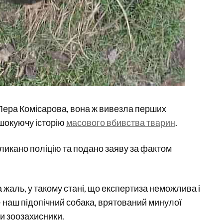
Лера Комісарова, вона ж вивезла перших
 шокуючу історію
масового вбивства тварин
.
кликано поліцію та подано заяву за фактом
а жаль, у такому стані, що експертиза неможлива і
 – наш підопічний собака, врятований минулої
іли зоозахисники.