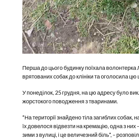
Перша до цього будинку поїхала волонтерка 
врятованих собак до клініки та оголосила цю
У понеділок, 25 грудня, на цю адресу було ви
жорстокого поводження з тваринами.
“На території знайдено тіла загиблих собак, н
їх довелося відвезти на кремацію, одна з них
зими з вулиці, і це величезний біль”, – розпов