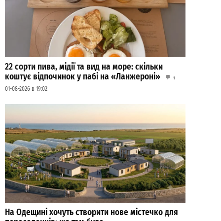
22 сорти пива, мідії та вид на море: скільки
коштує відпочинок у пабі на «Ланжероні»
1
01-08-2026 в 19:02
На Одещині хочуть створити нове містечко для