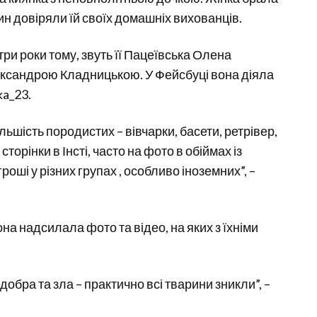
ин довіряли їй своїх домашніх вихованців.
три роки тому, звуть її Пацеївська Олена
ександрою Кладницькою. У Фейсбуці вона діяла
ka_23.
льшість породистих – вівчарки, басети, ретрівер,
сторінки в Інсті, часто на фото в обіймах із
роші у різних групах , особливо іноземних”, –
она надсилала фото та відео, на яких з їхніми
бра та зла – практично всі тварини зникли”, –