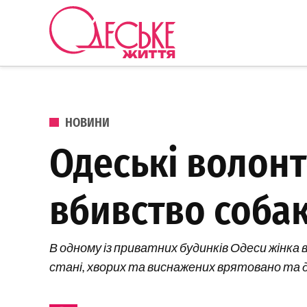
Перейти до вмісту
Одеське
Життя
ОПУБЛІКОВАНО В
НОВИНИ
Одеські волон
вбивство собак
В одному із приватних будинків Одеси жінк
стані, хворих та виснажених врятовано та д