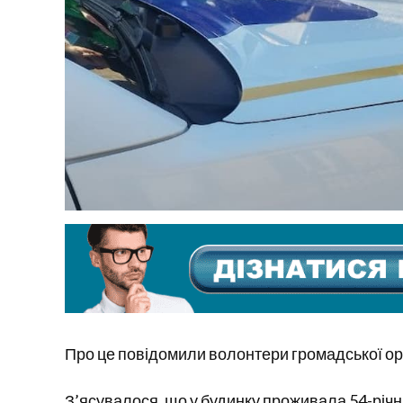
Про це повідомили волонтери громадської орг
З’ясувалося, що у будинку проживала 54-річн