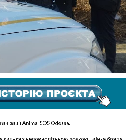
анізації Animal SOS Odessa.
а киянка з неповнолітньою дочкою. Жінка брала