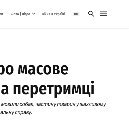
Відкрити пошук
ги
Фото | Відео
Війна в Україні
RU
Open dropdown menu
ро масове
на перетримці
 могили собак, частину тварин у жахливому
альну справу.