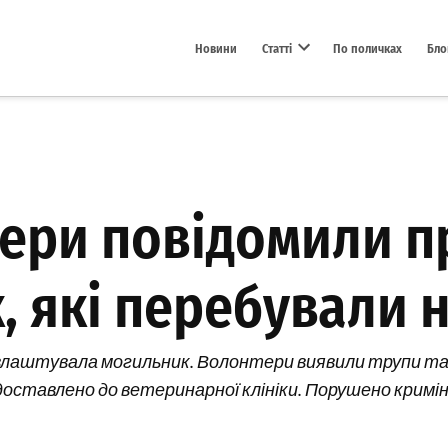
Новини
Статті
По поличках
Бло
Open dropdown menu
тери повідомили п
, які перебували 
а влаштувала могильник. Волонтери виявили трупи та
оставлено до ветеринарної клініки. Порушено кримін