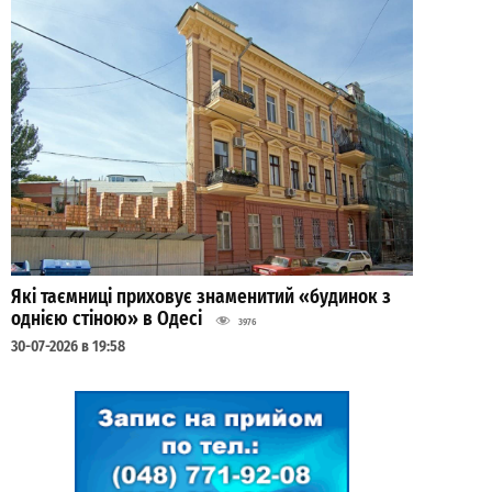
Які таємниці приховує знаменитий «будинок з
однією стіною» в Одесі
3976
30-07-2026 в 19:58