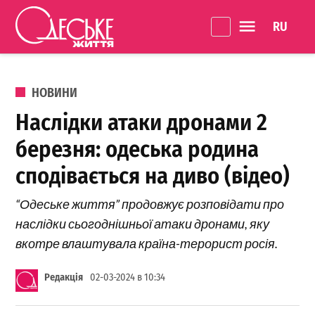
Перейти до вмісту
Language 
Одеське
Життя
ОПУБЛІКОВАНО В
НОВИНИ
Наслідки атаки дронами 2
березня: одеська родина
сподівається на диво (відео)
“Одеське життя” продовжує розповідати про
наслідки сьогоднішньої атаки дронами, яку
вкотре влаштувала країна-терорист росія.
Редакція
02-03-2024 в 10:34