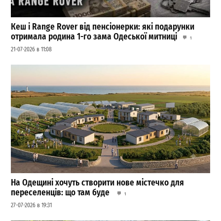
Кеш і Range Rover від пенсіонерки: які подарунки
отримала родина 1-го зама Одеської митниці
1
21-07-2026 в 11:08
На Одещині хочуть створити нове містечко для
переселенців: що там буде
1
27-07-2026 в 19:31