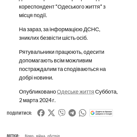
кореспондент “Одеського життя” з
місця події.
На зараз, за інформацією ДСНС,
зниклих безвісти шість осіб.
Рятувальники працюють, одесити
допомагають всім можливим
постраждалим та сподіваються на
добрі новини.
Опубликовано
Одеське життя
Суббота,
2 марта 2024 г.
ПОДІЛИТИСЯ:
,
,
МІТКИ:
Відео
війна
обстріл