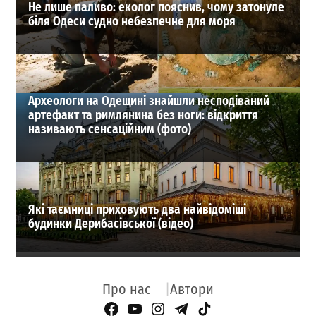
Не лише паливо: еколог пояснив, чому затонуле
біля Одеси судно небезпечне для моря
Археологи на Одещині знайшли несподіваний
артефакт та римлянина без ноги: відкриття
називають сенсаційним (фото)
Які таємниці приховують два найвідоміші
будинки Дерибасівської (відео)
Про нас
Автори
Facebook Page
YouTube
Instagram
Telegram
TikTok