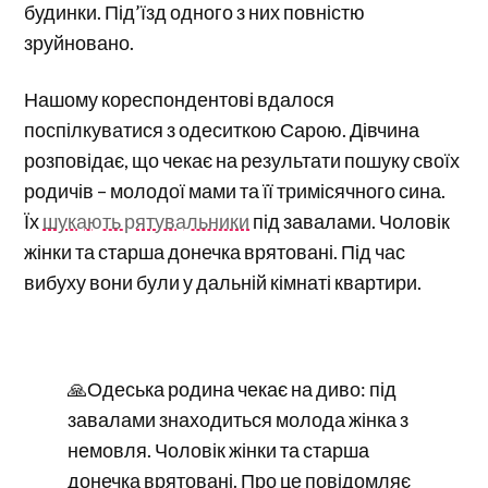
будинки. Під’їзд одного з них повністю
зруйновано.
Нашому кореспондентові вдалося
поспілкуватися з одеситкою Сарою. Дівчина
розповідає, що чекає на результати пошуку своїх
родичів – молодої мами та її тримісячного сина.
Їх
шукають рятувальники
під завалами. Чоловік
жінки та старша донечка врятовані. Під час
вибуху вони були у дальній кімнаті квартири.
🙏Одеська родина чекає на диво: під
завалами знаходиться молода жінка з
немовля. Чоловік жінки та старша
донечка врятовані. Про це повідомляє