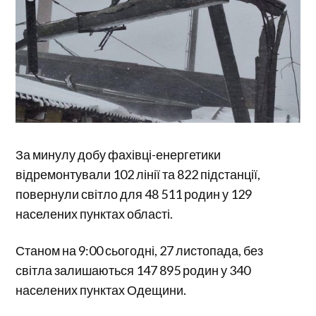
За минулу добу фахівці-енергетики
відремонтували 102 лінії та 822 підстанції,
повернули світло для 48 511 родин у 129
населених пунктах області.
Станом на 9:00 сьогодні, 27 листопада, без
світла залишаються 147 895 родин у 340
населених пунктах Одещини.