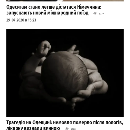
Одеситам стане легше дістатися Німеччини:
запускають новий міжнародний поїзд
5777
29-07-2026 в 15:23
Трагедія на Одещині: немовля померло після пологів,
лікарку визнали винною
4240