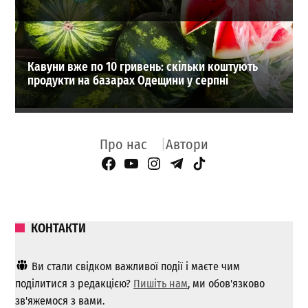
Кавуни вже по 10 гривень: скільки коштують
продукти на базарах Одещини у серпні
Про нас
Автори
Facebook Page
YouTube
Instagram
Telegram
TikTok
КОНТАКТИ
Ви стали свідком важливої ​​події і маєте чим
поділитися з редакцією?
Пишіть нам
, ми обов'язково
зв'яжемося з вами.