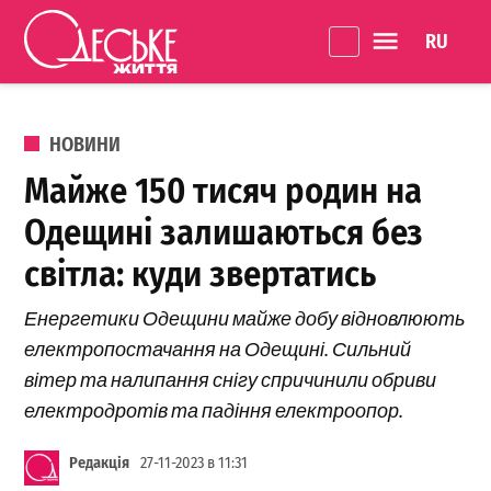
Перейти до вмісту
Language 
Одеське
Життя
ОПУБЛІКОВАНО В
НОВИНИ
Майже 150 тисяч родин на
Одещині залишаються без
світла: куди звертатись
Енергетики Одещини майже добу відновлюють
електропостачання на Одещині. Сильний
вітер та налипання снігу спричинили обриви
електродротів та падіння електроопор.
Редакція
27-11-2023 в 11:31