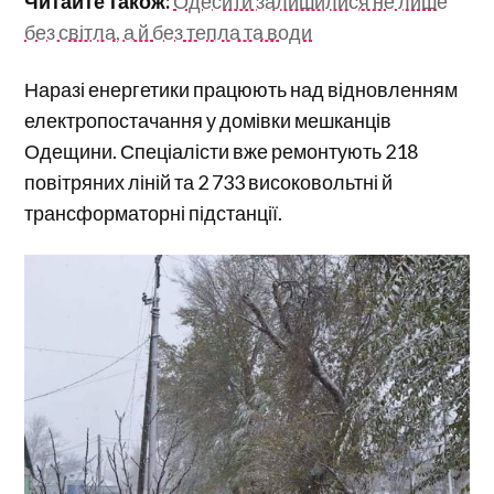
Читайте також:
Одесити залишилися не лише
без світла, а й без тепла та води
Наразі енергетики працюють над відновленням
електропостачання у домівки мешканців
Одещини. Спеціалісти вже ремонтують 218
повітряних ліній та 2 733 високовольтні й
трансформаторні підстанції.