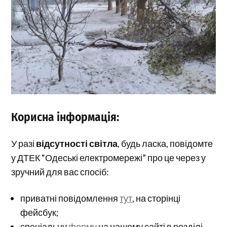
Корисна інформація:
У разі
відсутності світла
, будь ласка, повідомте
у ДТЕК “Одеські електромережі” про це через у
зручний для вас спосіб:
приватні повідомлення
тут
, на сторінці
фейсбук;
спеціальну
форму
на нашому сайті в розділі