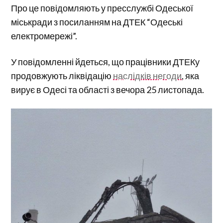
Про це повідомляють у пресслужбі Одеської
міськради з посиланням на ДТЕК “Одеські
електромережі”.
У повідомленні йдеться, що працівники ДТЕКу
продовжують ліквідацію
наслідків негоди
, яка
вирує в Одесі та області з вечора 25 листопада.