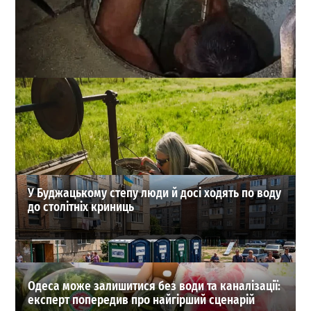
Під Одесою чоловік поліз у колодязь рятувати кішку і
сам опинився у пастці
0
04-08-2026 в 15:19
ВИБІР РЕДАКЦІЇ
У Буджацькому степу люди й досі ходять по воду
до столітніх криниць
Одеса може залишитися без води та каналізації:
експерт попередив про найгірший сценарій