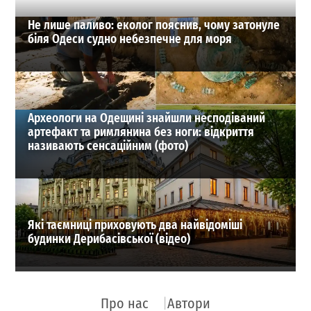
Не лише паливо: еколог пояснив, чому затонуле
біля Одеси судно небезпечне для моря
Археологи на Одещині знайшли несподіваний
артефакт та римлянина без ноги: відкриття
називають сенсаційним (фото)
Які таємниці приховують два найвідоміші
будинки Дерибасівської (відео)
Про нас
Автори