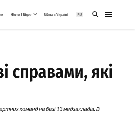
Відкрити пошук
ги
Фото | Відео
Війна в Україні
RU
Open dropdown menu
зі справами, які
ртних команд на базі 13 медзакладів. В