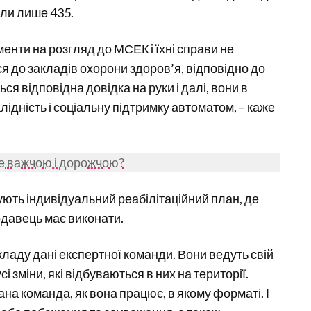
али лише 435.
ументи на розгляд до МСЕК і їхні справи не
 до закладів охорони здоров’я, відповідно до
ся відповідна довідка на руки і далі, вони в
ідність і соціальну підтримку автоматом, – каже
е важчою і дорожчою?
ують індивідуальний реабілітаційний план, де
одавець має виконати.
кладу дані експертної команди. Вони ведуть свій
сі зміни, які відбуваються в них на території.
на команда, як вона працює, в якому форматі. І