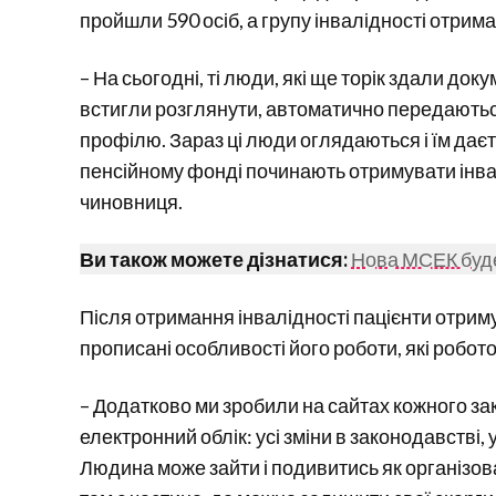
пройшли 590 осіб, а групу інвалідності отрим
– На сьогодні, ті люди, які ще торік здали док
встигли розглянути, автоматично передаються
профілю. Зараз ці люди оглядаються і їм даєть
пенсійному фонді починають отримувати інвал
чиновниця.
Ви також можете дізнатися:
Нова МСЕК буд
Після отримання інвалідності пацієнти отрим
прописані особливості його роботи, які робот
– Додатково ми зробили на сайтах кожного за
електронний облік: усі зміни в законодавстві, у
Людина може зайти і подивитись як організова