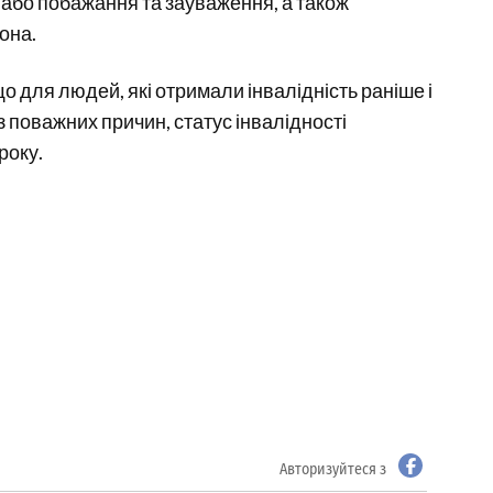
и або побажання та зауваження, а також
она.
 для людей, які отримали інвалідність раніше і
 поважних причин, статус інвалідності
року.
Авторизуйтеся з