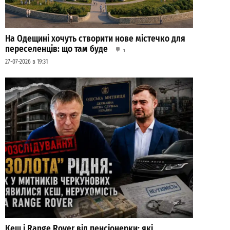
На Одещині хочуть створити нове містечко для
переселенців: що там буде
1
27-07-2026 в 19:31
Кеш і Range Rover від пенсіонерки: які