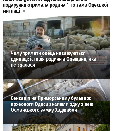
подарунки отримала родина 1-го зама Одеської
митниці
1
21-07-2026 в 11:08
ВИБІР РЕДАКЦІЇ
Чому тримати овець наважуються
одиниці: історія родини з Одещини, яка
не здалася
Сенсація на Приморському бульварі:
археологи Одеси знайшли одну з веж
Османського замку Хаджибей