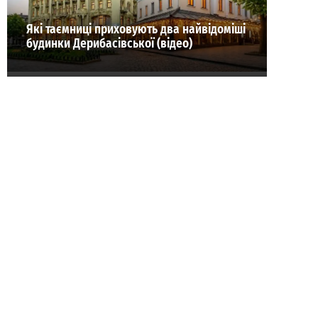
Які таємниці приховують два найвідоміші
будинки Дерибасівської (відео)