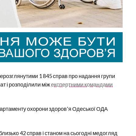
нерозглянутими 1 845 справ про надання групи
ат і розподілили між
експертними командами
партаменту охорони здоров’я Одеської ОДА
лизько 42 справ і станом на сьогодні медогляд