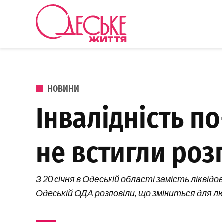
Перейти до вмісту
Одеське
Життя
ОПУБЛІКОВАНО В
НОВИНИ
Інвалідність по
не встигли роз
З 20 січня в Одеській області замість лікв
Одеській ОДА розповіли, що зміниться для л