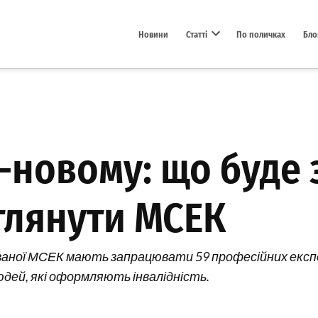
Новини
Статті
По поличках
Бло
Open dropdown menu
-новому: що буде 
глянути МСЕК
ідованої МСЕК мають запрацювати 59 професійних експе
юдей, які оформляють інвалідність.