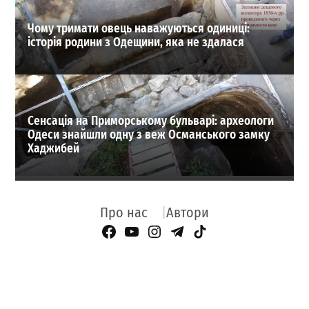
Чому тримати овець наважуються одиниці:
історія родини з Одещини, яка не здалася
Сенсація на Приморському бульварі: археологи
Одеси знайшли одну з веж Османського замку
Хаджибей
Про нас
Автори
Facebook Page
YouTube
Instagram
Telegram
TikTok