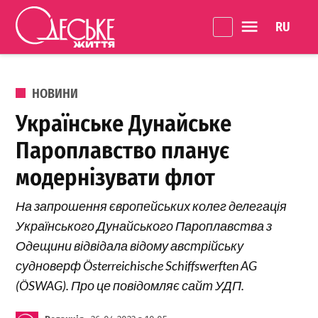
Перейти до вмісту
Language 
Одеське
Життя
ОПУБЛІКОВАНО В
НОВИНИ
Українське Дунайське
Пароплавство планує
модернізувати флот
На запрошення європейських колег делегація
Українського Дунайського Пароплавства з
Одещини відвідала відому австрійську
судноверф Österreichische Schiffswerften AG
(ÖSWAG). Про це повідомляє сайт УДП.