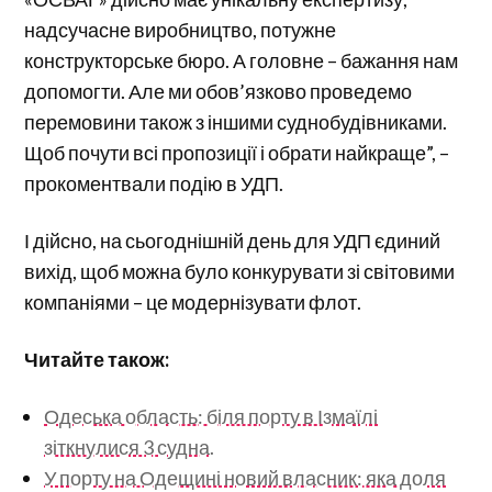
надсучасне виробництво, потужне
конструкторське бюро. А головне – бажання нам
допомогти. Але ми обов’язково проведемо
перемовини також з іншими суднобудівниками.
Щоб почути всі пропозиції і обрати найкраще”, –
прокоментвали подію в УДП.
І дійсно, на сьогоднішній день для УДП єдиний
вихід, щоб можна було конкурувати зі світовими
компаніями – це модернізувати флот.
Читайте також:
Одеська область: біля порту в Ізмаїлі
зіткнулися 3 судна.
У порту на Одещині новий власник: яка доля