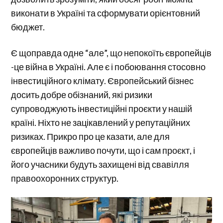
виконати в Україні та сформувати орієнтовний
бюджет.
Є щоправда одне “але”, щ
о
непокоїть європейців
-це війна в Україні. Але є і побоювання стосовно
інвестиційного клімату. Європейський бізнес
досить добре обізнаний, які ризики
супроводжують інвестиційні проєкти у нашій
країні. Ніхто не зацікавлений у репутаційних
ризиках. Прикро про це казати, але для
європейців важливо почути, що і сам проєкт, і
його учасники будуть захищені від свавілля
правоохоронних структур.