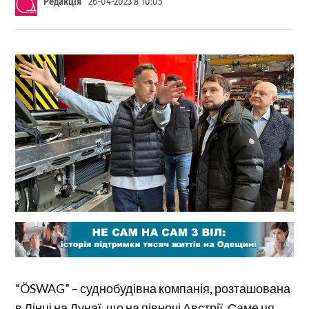
Редакція
26-04-2023 в 10:05
“ÖSWAG” – суднобудівна компанія, розташована
в Лінці на Дунаї, що на півночі Австрії. Саме ця