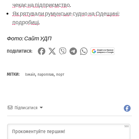
чекає на підприємство
.
Як рятували румунське судно на Одещині:
подробиці
.
Фото: Сайт УДП
ПОДІЛИТИСЯ:
,
,
МІТКИ:
Ізмаїл
пароплав
порт
Підписатися
500