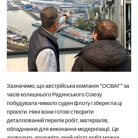
Зазначимо, що австрійська компанія “ОСВАГ” за
часів колишнього Радянського Союзу
побудувала чимало суден флоту і зберегла ці
проєкти. Нині вони готові створити
деталізований перелік робіт, матеріалів,
обладнання для виконання модернізації. Це
дозволить зрозуміти, який обсяг робіт можна