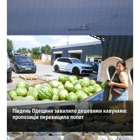
Росіяни атакували балкер в Одеській затоці: на судні
спалахнула пожежа
0
30-07-2026 в 08:10
ВИБІР РЕДАКЦІЇ
Південь Одещини завалило дешевими кавунами:
пропозиція перевищила попит