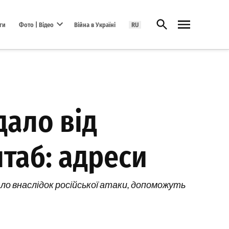
Відкрити пошук
ги
Фото | Відео
Війна в Україні
RU
Open dropdown menu
дало від
таб: адреси
ло внаслідок російської атаки, допоможуть