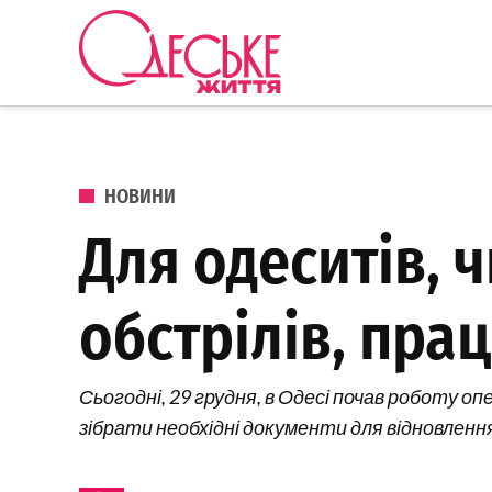
Перейти до вмісту
Одеське
Життя
ОПУБЛІКОВАНО В
НОВИНИ
Для одеситів, 
обстрілів, пра
Сьогодні, 29 грудня, в Одесі почав роботу 
зібрати необхідні документи для відновленн