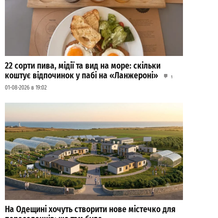
22 сорти пива, мідії та вид на море: скільки
коштує відпочинок у пабі на «Ланжероні»
1
01-08-2026 в 19:02
На Одещині хочуть створити нове містечко для