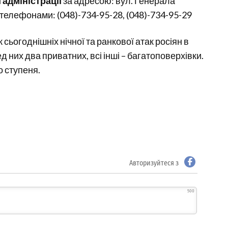
адміністрації
за адресою: вул. Генерала
а телефонами: (048)-734-95-28, (048)-734-95-29
сьогоднішніх нічної та ранкової атак росіян в
них два приватних, всі інші – багатоповерхівки.
о ступеня.
Авторизуйтеся з
500