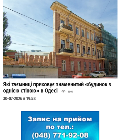
Які таємниці приховує знаменитий «будинок з
однією стіною» в Одесі
3960
30-07-2026 в 19:58