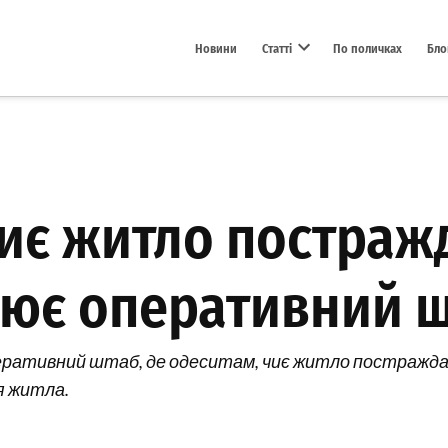
Новини
Статті
По поличках
Бло
Open dropdown menu
чиє житло постраж
цює оперативний ш
оперативний штаб, де одеситам, чиє житло постражда
я житла.