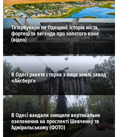
ВИБІР РЕДАКЦІЇ
Татарбунари на Одещині: історія міста,
фортеці та легенда про золотого коня
(відео)
В Одесі ракета стерла з лиця землі завод
«Айсберг»
В Одесі вандали знищили вертикальне
озеленення на проспекті Шевченку та
Адміральському (ФОТО)