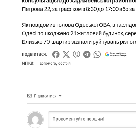
консультацією до Хаджибейської районної 
Петрова 22, за графіком з 8:30 до 17:00 або з
Як повідомив голова Одеської ОВА, внаслідок 
Одесі пошкоджено 21 житловий будинок, серед 
Близько 70 квартир зазнали руйнувань різног
ПОДІЛИТИСЯ:
,
МІТКИ:
допомога
обстріл
Підписатися