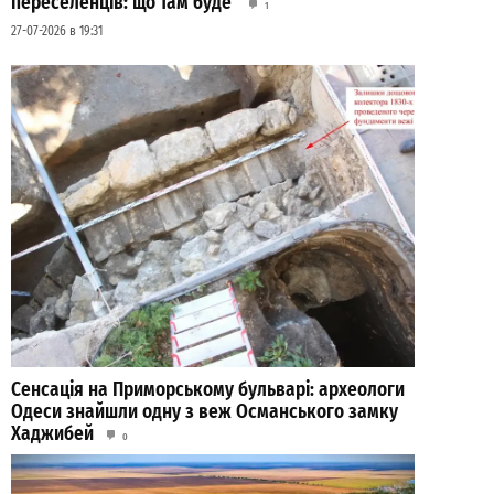
переселенців: що там буде
1
27-07-2026 в 19:31
Сенсація на Приморському бульварі: археологи
Одеси знайшли одну з веж Османського замку
Хаджибей
0
03-08-2026 в 08:49