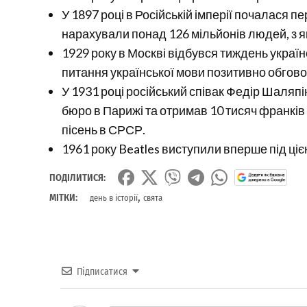
У 1897 році в Російській імперії почалася
нарахували понад 126 мільйонів людей, з я
1929 року в Москві відбувся тиждень україн
питання української мови позитивно обгов
У 1931 році російський співак Федір Шаляп
бюро в Парижі та отримав 10 тисяч франків
пісень в СРСР.
1961 року Beatles виступили вперше під ціє
ПОДІЛИТИСЯ:
,
МІТКИ:
день в історії
свята
Підписатися