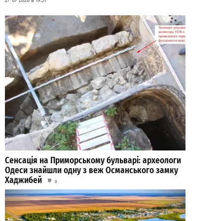
27-07-2026 в 19:31
Сенсація на Приморському бульварі: археологи
Одеси знайшли одну з веж Османського замку
Хаджибей
0
03-08-2026 в 08:49
ВИБІР РЕДАКЦІЇ