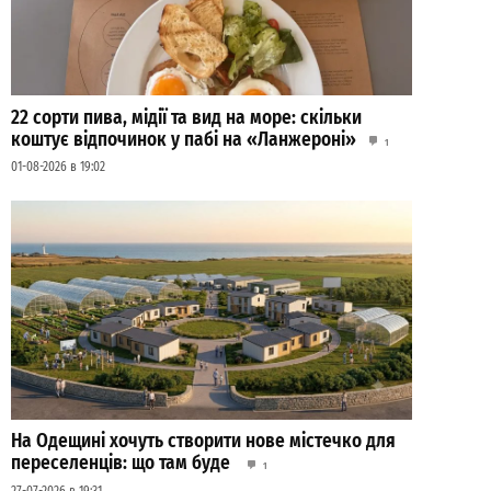
22 сорти пива, мідії та вид на море: скільки
коштує відпочинок у пабі на «Ланжероні»
1
01-08-2026 в 19:02
На Одещині хочуть створити нове містечко для
переселенців: що там буде
1