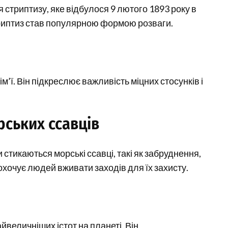
 стриптизу, яке відбулося 9 лютого 1893 року в
триптиз став популярною формою розваги.
’ї. Він підкреслює важливість міцних стосунків і
рських ссавців
 стикаються морські ссавці, такі як забруднення,
аохочує людей вживати заходів для їх захисту.
йвеличніших істот на планеті. Він