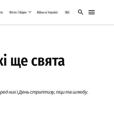
Відкрити пошук
ги
Фото | Відео
Війна в Україні
RU
Open dropdown menu
кі ще свята
еред них і День стриптизу, піци та шлюбу.