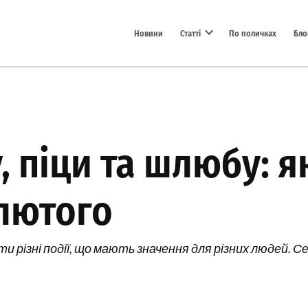
Новини
Статті
По поличках
Бло
Open dropdown menu
, піци та шлюбу: я
 лютого
и різні події, що мають значення для різних людей. С