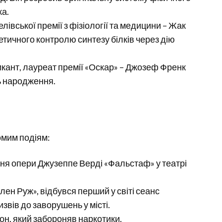
ка.
елівської премії з фізіології та медицини – Жак
тичного контролю синтезу білків через дію
зикант, лауреат премії «Оскар» – Джозеф Френк
нь народження.
омим подіям:
ння опери Джузеппе Верді «Фальстаф» у театрі
лен Руж», відбувся перший у світі сеанс
звів до заворушень у місті.
он, який забороняв наркотики.