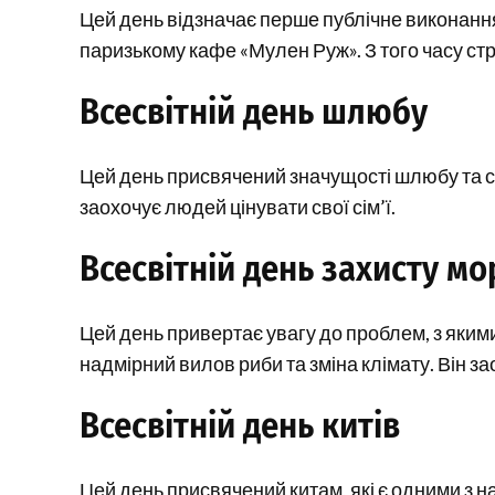
Цей день відзначає перше публічне виконання
паризькому кафе «Мулен Руж». З того часу с
Всесвітній день шлюбу
Цей день присвячений значущості шлюбу та сім
заохочує людей цінувати свої сім’ї.
Всесвітній день захисту мо
Цей день привертає увагу до проблем, з якими
надмірний вилов риби та зміна клімату. Він з
Всесвітній день китів
Цей день присвячений китам, які є одними з на