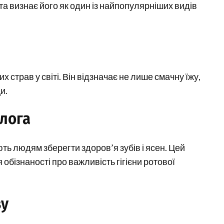
 та визнає його як один із найпопулярніших видів
страв у світі. Він відзначає не лише смачну їжу,
и.
лога
ть людям зберегти здоров’я зубів і ясен. Цей
бізнаності про важливість гігієни ротової
зу