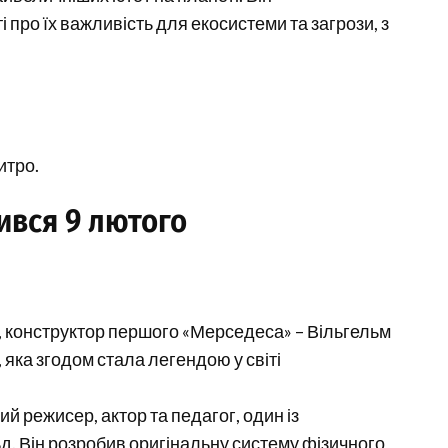
про їх важливість для екосистеми та загрози, з
итро.
ився 9 лютого
ь, конструктор першого «Мерседеса» – Вільгельм
яка згодом стала легендою у світі
ий режисер, актор та педагог, один із
. Він розробив оригінальну систему фізичного