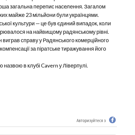
 перша загальна перепис населення. Загалом
ких майже 23 мільйони були українцями.
ської культури — це був єдиний випадок, коли
орювалося на найвищому радянському рівні.
ін виграв справу у Радянського комерційного
 компенсації за піратське тиражування його
ю назвою в клубі Cavern у Ліверпулі.
Авторизуйтеся з