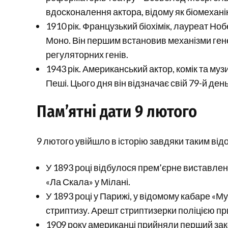
вдосконалення актора, відому як біомехані
1910 рік. Французький біохімік, лауреат Ноб
Моно. Він першим встановив механізми гене
регуляторних генів.
1943 рік. Американський актор, комік та му
Пеші. Цього дня він відзначає свій 79-й де
Пам’ятні дати 9 лютого
9 лютого увійшло в історію завдяки таким від
У 1893 році відбулося прем’єрне виставле
«Ла Скала» у Мілані.
У 1893 році у Парижі, у відомому кабаре «Му
стриптизу. Арешт стриптизерки поліцією при
1909 року американці прийняли перший зак