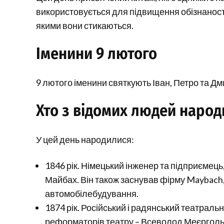
використовується для підвищення обізнаності 
якими вони стикаються.
Іменини 9 лютого
9 лютого іменини святкують Іван, Петро та Дм
Хто з відомих людей народ
У цей день народилися:
1846 рік. Німецький інженер та підприємец
Майбах. Він також заснував фірму Maybach, 
автомобілебудування.
1874 рік. Російський і радянський театральн
реформаторів театру – Всеволод Меєргольд