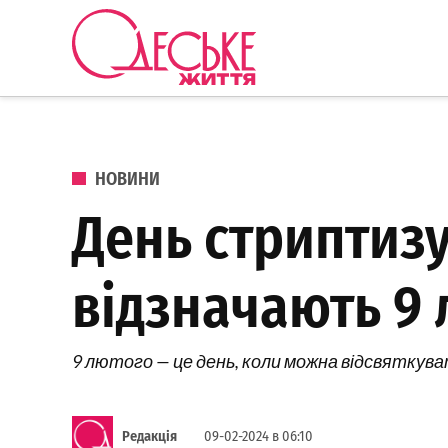
Перейти до вмісту
Одеське
Життя
ОПУБЛІКОВАНО В
НОВИНИ
День стриптизу
відзначають 9
9 лютого — це день, коли можна відсвяткуват
Редакція
09-02-2024 в 06:10