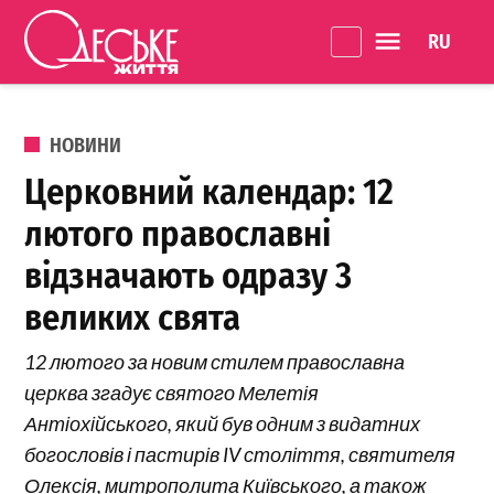
Перейти до вмісту
Language 
Одеське
Життя
ОПУБЛІКОВАНО В
НОВИНИ
Церковний календар: 12
лютого православні
відзначають одразу 3
великих свята
12 лютого за новим стилем православна
церква згадує святого Мелетія
Антіохійського, який був одним з видатних
богословів і пастирів IV століття, святителя
Олексія, митрополита Київського, а також