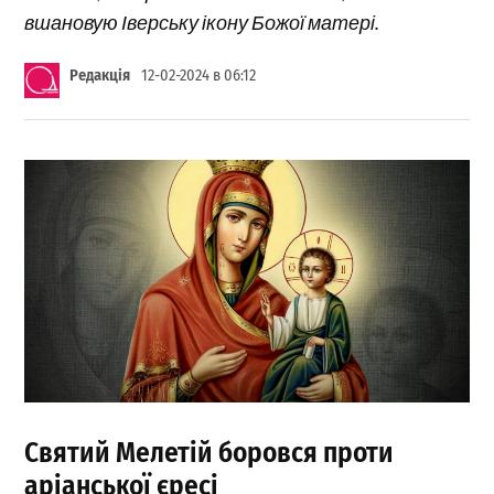
вшановую Іверську ікону Божої матері.
Редакція
12-02-2024 в 06:12
Святий Мелетій боровся проти
аріанської єресі