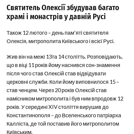
Святитель Олексії збудував багато
храмі і монастрів у давній Русі
Також 12 лютого – день пам’яті святителя
Олексія, митрополита Київського і всієї Русі.
Жив він на межі 13та 14 столітть. Розповідають,
що в віці 11 років йому наснився сон-знамення
після чого став Олексій став відвідувати
церковні служби. Коли йому виповнилося 15 –
став ченцем. Через 20 років Олексій став
намісником митрополита і був ним впродовж 12
років. У середині XIV століття вирушив до
Константинополя – до Вселенського патріарха
Калліста, де той поставив його митрополитом
Київським.