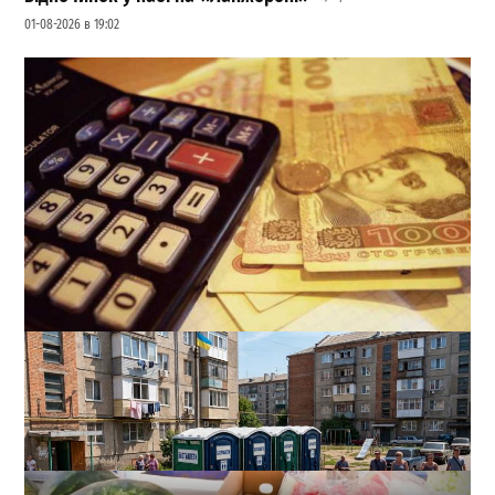
01-08-2026 в 19:02
Роки роботи в Європі можуть зарахувати до пенсії: що
потрібно зробити одеситам
0
03-08-2026 в 20:23
ВИБІР РЕДАКЦІЇ