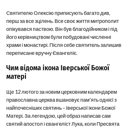
Святителю Олексію приписують багато див,
перш за все зцілень. Все своє життя митрополит
опікувався паствою. Він був благодійником і під
його керівництвом були побудовані численні
храми і монастирі. Після себе святитель залишив
переписане вручну Євангеліє.
Чим відома ікона Іверської Божої
матері
Ще 12 лютого за новим церковним календарем
православна церква вшановує пам’ять однієї з
найпочесніших святинь – Іверської ікони Божої
Матері. За легендою, цей образ написав сам
святий апостол і євангеліст Лука, коли Пресвята