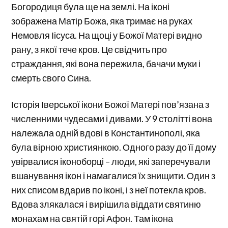
Богородиця була ще на землі. На іконі
зображена Матір Божа, яка тримає на руках
Немовля Іісуса. На щоці у Божої Матері видно
рану, з якої тече кров. Це свідчить про
страждання, які вона пережила, бачачи муки і
смерть свого Сина.
Історія Іверської ікони Божої Матері пов’язана з
численними чудесами і дивами. У 9 столітті вона
належала одній вдові в Константинополі, яка
була вірною християнкою. Одного разу до її дому
увірвалися іконоборці – люди, які заперечували
вшанування ікон і намагалися їх знищити. Один з
них списом вдарив по іконі, і з неї потекла кров.
Вдова злякалася і вирішила віддати святиню
монахам на святій горі Афон. Там ікона