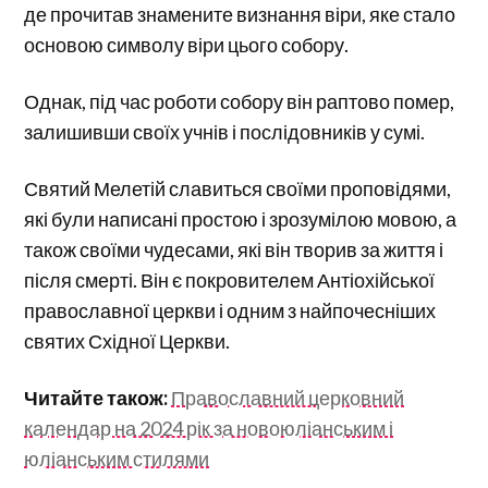
де прочитав знамените визнання віри, яке стало
основою символу віри цього собору.
Однак, під час роботи собору він раптово помер,
залишивши своїх учнів і послідовників у сумі.
Святий Мелетій славиться своїми проповідями,
які були написані простою і зрозумілою мовою, а
також своїми чудесами, які він творив за життя і
після смерті. Він є покровителем Антіохійської
православної церкви і одним з найпочесніших
святих Східної Церкви.
Читайте також:
Православний церковний
календар на 2024 рік за новоюліанським і
юліанським стилями