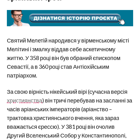
Святий Мелетій народився у вірменському місті
Мелітині і змалку віддав себе аскетичному
життю. У 358 році він був обраний єпископом
Севастії, а в 360 році став Антіохійським
патріархом.
За свою вірність нікейський вірі (сучасна версія
християнства
) він тричі перебував на засланні за
часів аріанських імператорів (аріанство –
трактовка християнського вчення, яка зараз
вважається єрессю). У 381 році він очолив
Другий Вселенський Собор у Константинополі,