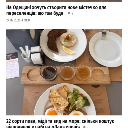
На Одещині хочуть створити нове містечко для
переселенців: що там буде
1
27-07-2026 в 19:31
22 сорти пива, мідії та вид на море: скільки коштує
відпочинок у пабі на «Ланжероні»
1