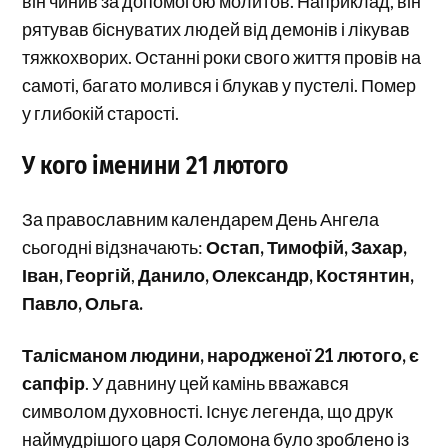
він чинив за допомогою молитов. Наприклад, він
рятував біснуватих людей від демонів і лікував
тяжкохворих. Останні роки свого життя провів на
самоті, багато молився і блукав у пустелі. Помер
у глибокій старості.
У кого іменини 21 лютого
За православним календарем День Ангела
сьогодні відзначають:
Остап, Тимофій, Захар,
Іван, Георгій
,
Данило, Олександр, Костянтин,
Павло, Ольга.
Талісманом людини, народженої 21 лютого, є
сапфір
. У давнину цей камінь вважався
символом духовності. Існує легенда, що друк
наймудрішого царя Соломона було зроблено із