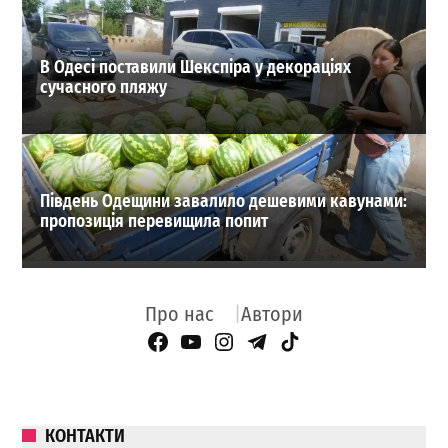
В Одесі поставили Шекспіра у декораціях
сучасного пляжу
Південь Одещини завалило дешевими кавунами:
пропозиція перевищила попит
Про нас
Автори
Facebook Page
YouTube
Instagram
Telegram
TikTok
КОНТАКТИ