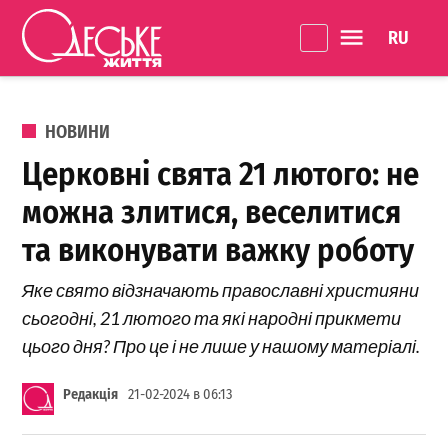
Перейти до вмісту
Language 
Одеське
Життя
ОПУБЛІКОВАНО В
НОВИНИ
Церковні свята 21 лютого: не
можна злитися, веселитися
та виконувати важку роботу
Яке свято відзначають православні християни
сьогодні, 21 лютого та які народні прикмети
цього дня? Про це і не лише у нашому матеріалі.
Редакція
21-02-2024 в 06:13