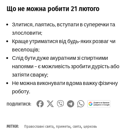
Що не можна робити 21 лютого
Злитися, лаятись, вступати в суперечки та
злословити;
Краще утриматися від будь-яких розваг чи
веселощів;
Слід бути дуже акуратним зі спиртними
напоями – є можливість зробити дурість або
затіяти сварку;
Не можна виконувати вдома важку фізичну
роботу.
ПОДІЛИТИСЯ:
,
,
,
МІТКИ:
Православні свята
приметы
свята
церковь