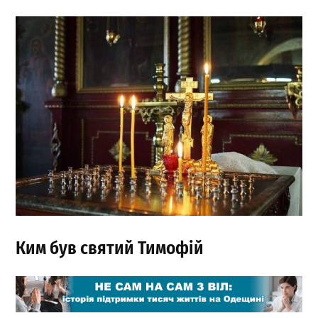
Ким був святий Тимофій