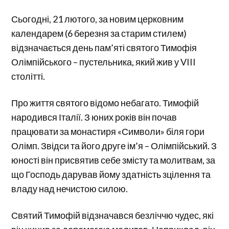
Сьогодні, 21 лютого, за новим церковним
календарем (6 березня за старим стилем)
відзначається день пам’яті святого Тимофія
Олімпійського – пустельника, який жив у VIII
столітті.
Про життя святого відомо небагато. Тимофій
народився Італії. З юних років він почав
працювати за монастиря «Символи» біля гори
Олімп. Звідси та його друге ім’я – Олімпійський. З
юності він присвятив себе змісту та молитвам, за
що Господь дарував йому здатність зцілення та
владу над нечистою силою.
Святий Тимофій відзначався безліччю чудес, які