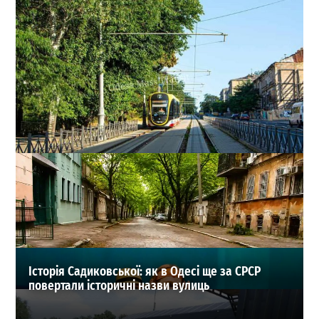
В Одесі змінили рух трамваїв і тролейбусів: які
маршрути скасували
0
29-07-2026 в 10:16
ВИБІР РЕДАКЦІЇ
Історія Садиковської: як в Одесі ще за СРСР
повертали історичні назви вулиць