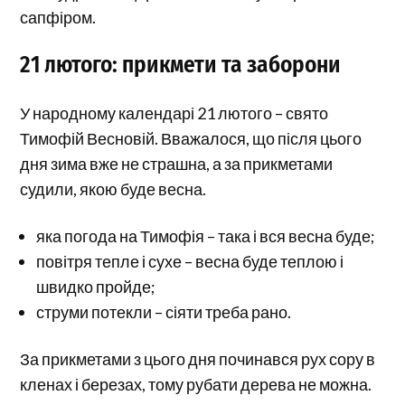
сапфіром.
21 лютого: прикмети та заборони
У народному календарі 21 лютого – свято
Тимофій Весновій. Вважалося, що після цього
дня зима вже не страшна, а за прикметами
судили, якою буде весна.
яка погода на Тимофія – така і вся весна буде;
повітря тепле і сухе – весна буде теплою і
швидко пройде;
струми потекли – сіяти треба рано.
За прикметами з цього дня починався рух сору в
кленах і березах, тому рубати дерева не можна.