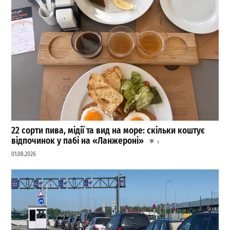
22 сорти пива, мідії та вид на море: скільки коштує
відпочинок у пабі на «Ланжероні»
1
01.08.2026