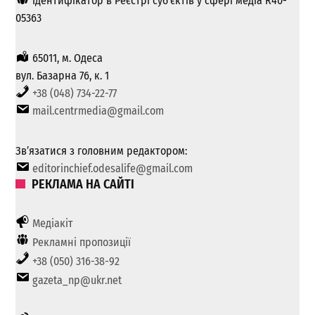
Ідентифікатор в Реєстрі суб'єктів у сфері медіа R40-
05363
65011, м. Одеса
вул. Базарна 76, к. 1
+38 (048) 734-22-77
mail.centrmedia@gmail.com
Зв’язатися з головним редактором:
editorinchief.odesalife@gmail.com
РЕКЛАМА НА САЙТІ
Медіакіт
Рекламні пропозиції
+38 (050) 316-38-92
gazeta_np@ukr.net