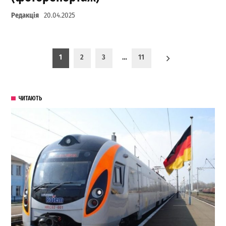
Редакція
20.04.2025
Пагинация записей
1
2
3
…
11
ЧИТАЮТЬ