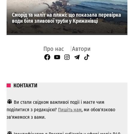
Сморід та наліт на пляжі: що показала перевірка
води біля зливової труби у Крижанівці
Про нас
Автори
Facebook Page
YouTube
Instagram
Telegram
TikTok
КОНТАКТИ
Ви стали свідком важливої ​​події і маєте чим
поділитися з редакцією?
Пишіть нам
, ми обов'язково
зв'яжемося з вами.