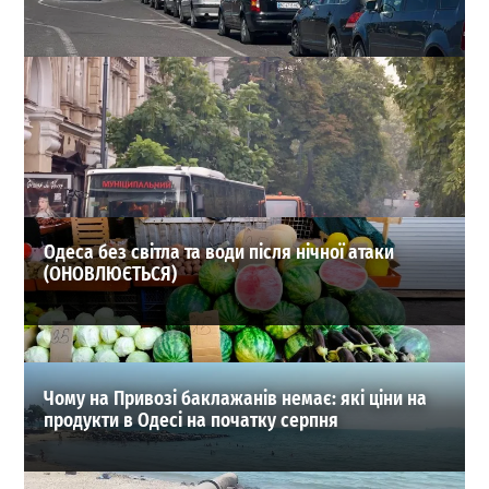
Кордон з Молдовою та Румунією у серпні: які КПП
обрати, щоб не стояти в чергах
0
04.08.2026
ВИБІР РЕДАКЦІЇ
Одеса без світла та води після нічної атаки
(ОНОВЛЮЄТЬСЯ)
Чому на Привозі баклажанів немає: які ціни на
продукти в Одесі на початку серпня