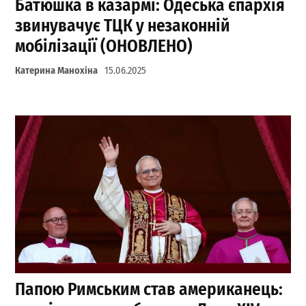
Батюшка в казармі: Одеська єпархія
звинувачує ТЦК у незаконній
мобілізації (ОНОВЛЕНО)
Катерина Манохіна
15.06.2025
Папою Римським став американець: