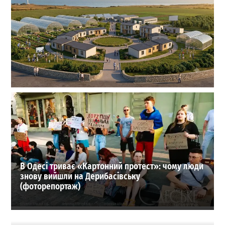
На Одещині хочуть створити нове містечко для
переселенців: що там буде
1
27-07-2026 в 19:31
ВИБІР РЕДАКЦІЇ
В Одесі триває «Картонний протест»: чому люди
знову вийшли на Дерибасівську
(фоторепортаж)