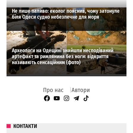
Не лише паливо: еколог пояснив, чому затонуле
біля Одеси судно небезпечне для моря
Археологи на Одещині знайшли несподіваний
артефакт та римлянина без ноги: відкриття
називають сенсаційним (фото)
Про нас
Автори
Facebook Page
YouTube
Instagram
Telegram
TikTok
КОНТАКТИ