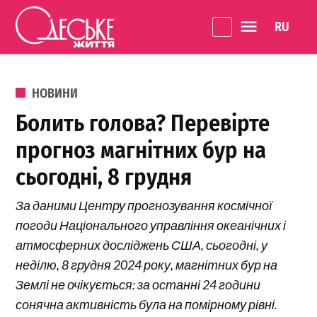
Перейти до вмісту
Language 
Одеське
Життя
ОПУБЛІКОВАНО В
НОВИНИ
Болить голова? Перевірте
прогноз магнітних бур на
сьогодні, 8 грудня
За даними Центру прогнозування космічної
погоди Національного управління океанічних і
атмосферних досліджень США, сьогодні, у
неділю, 8 грудня 2024 року, магнітних бур на
Землі не очікується: за останні 24 години
сонячна активність була на помірному рівні.