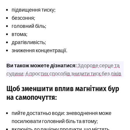
підвищення тиску;
безсоння;
головний біль;
втома;
дратівливість;
зниження концентрації.
Ви також можете дізнатися:
Здорове серце та
судини: 6 простих способів знизити тиск без ліків
Щоб зменшити вплив магнітних бур
на самопочуття:
пийте достатньо води: зневоднення може
посилювати головний біль та втому;
включіть до раціону продукти, що містять