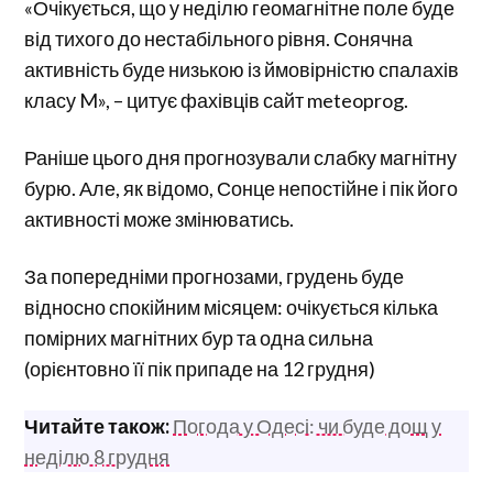
«Очікується, що у неділю геомагнітне поле буде
від тихого до нестабільного рівня. Сонячна
активність буде низькою із ймовірністю спалахів
класу M», – цитує фахівців сайт meteoprog.
Раніше цього дня прогнозували слабку магнітну
бурю. Але, як відомо, Сонце непостійне і пік його
активності може змінюватись.
За попередніми прогнозами, грудень буде
відносно спокійним місяцем: очікується кілька
помірних магнітних бур та одна сильна
(орієнтовно її пік припаде на 12 грудня)
Читайте також:
Погода у Одесі: чи буде дощ у
неділю 8 грудня