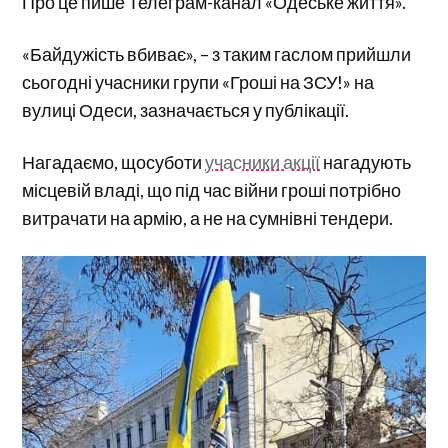
Про це пише Телеграм-канал «Одеське життя».
«Байдужість вбиває», – з таким гаслом прийшли
сьогодні учасники групи «Гроші на ЗСУ!» на
вулиці Одеси, зазначається у публікації.
Нагадаємо, щосуботи
учасники акції
нагадують
місцевій владі, що під час війни гроші потрібно
витрачати на армію, а не на сумнівні тендери.