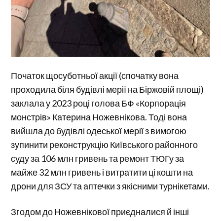
Початок щосуботньої акції (спочатку вона
проходила біля будівлі мерії на Біржовій площі)
заклала у 2023 році голова БФ «Корпорація
монстрів» Катерина Ножевнікова. Тоді вона
вийшла до будівлі одеської мерії з вимогою
зупинити реконструкцію Київського районного
суду за 106 млн гривень та ремонт ТЮГу за
майже 32 млн гривень і витратити ці кошти на
дрони для ЗСУ та аптечки з якісними турнікетами.
Згодом до Ножевнікової приєдналися й інші