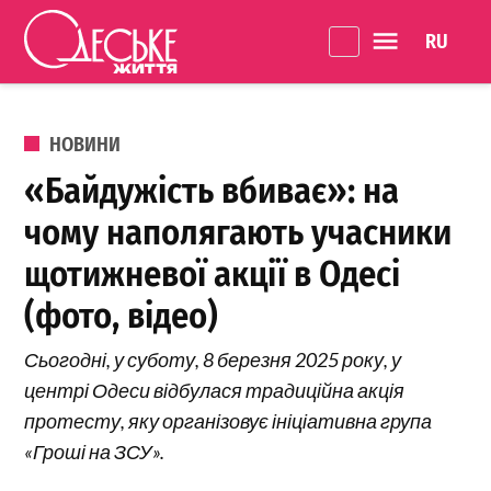
Перейти до вмісту
Language 
Одеське
Життя
ОПУБЛІКОВАНО В
НОВИНИ
«Байдужість вбиває»: на
чому наполягають учасники
щотижневої акції в Одесі
(фото, відео)
Сьогодні, у суботу, 8 березня 2025 року, у
центрі Одеси відбулася традиційна акція
протесту, яку організовує ініціативна група
«Гроші на ЗСУ».