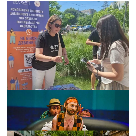
В Одесі нагадали, як не стати жертвою торгівлі
людьми
0
31-07-2026 в 22:19
ВИБІР РЕДАКЦІЇ