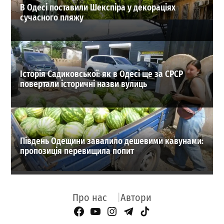
В Одесі поставили Шекспіра у декораціях
сучасного пляжу
Історія Садиковської: як в Одесі ще за СРСР
повертали історичні назви вулиць
Південь Одещини завалило дешевими кавунами:
пропозиція перевищила попит
Про нас
Автори
Facebook Page
YouTube
Instagram
Telegram
TikTok