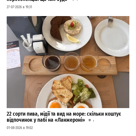
27-07-2026 в 19:31
22 сорти пива, мідії та вид на море: скільки коштує
відпочинок у пабі на «Ланжероні»
1
01-08-2026 в 19:02