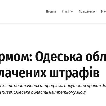
Новини
Статті
По поличках
Бло
Open dropdown menu
рмом: Одеська обл
плачених штрафів
ількість неоплачених штрафів за порушення правил до
 Києві. Одеська область на третьому місці.