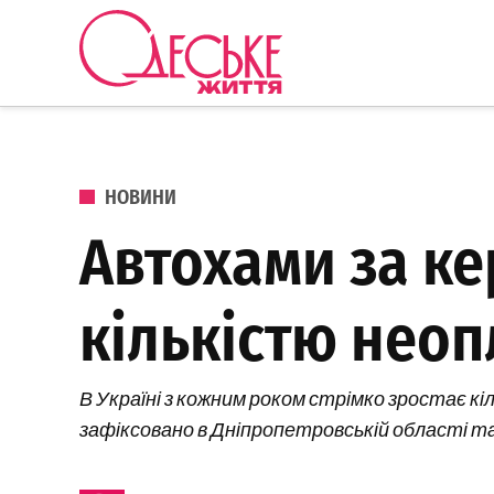
Перейти до вмісту
Одеське
Життя
ОПУБЛІКОВАНО В
НОВИНИ
Автохами за ке
кількістю нео
В Україні з кожним роком стрімко зростає к
зафіксовано в Дніпропетровській області та