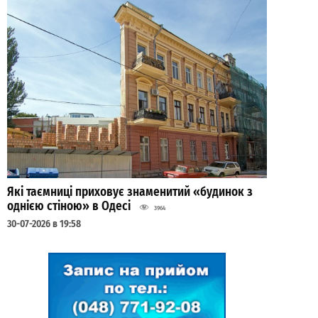
Які таємниці приховує знаменитий «будинок з
однією стіною» в Одесі
3964
30-07-2026 в 19:58