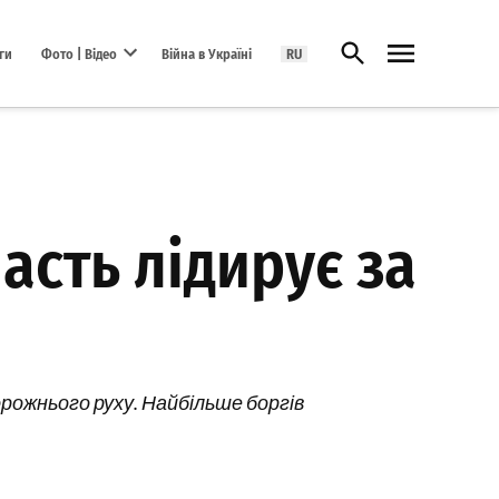
Відкрити пошук
ги
Фото | Відео
Війна в Україні
RU
Open dropdown menu
асть лідирує за
рожнього руху. Найбільше боргів