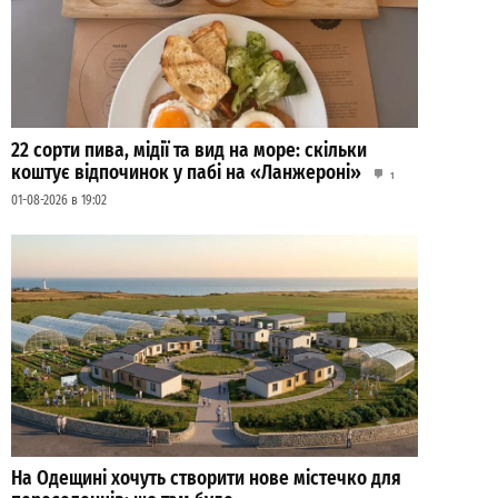
22 сорти пива, мідії та вид на море: скільки
коштує відпочинок у пабі на «Ланжероні»
1
01-08-2026 в 19:02
На Одещині хочуть створити нове містечко для