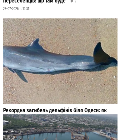
переселенців: що там буде
1
27-07-2026 в 19:31
Рекордна загибель дельфінів біля Одеси: як
допомогти контуженій тварині
0
03-08-2026 в 07:46
ВИБІР РЕДАКЦІЇ