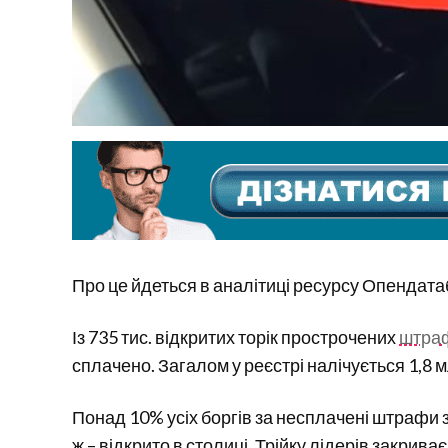
Про це йдеться в аналітиці ресурсу Опендата
Із 735 тис. відкритих торік прострочених
штраф
сплачено. Загалом у реєстрі налічується 1,8 
Понад 10% усіх боргів за несплачені штрафи 
ж – відкрито в столиці. Трійку лідерів закрива