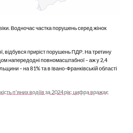
віки. Водночас частка порушень серед жінок
кої, відбувся приріст порушень ПДР. На третину
іодом напередодні повномасштабної – аж у 2,4
льщини – на 81% та в Івано-Франківській області
ість п’яних водіїв за 2024 рік: цифра вражає