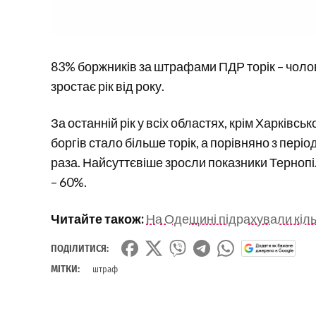
83% боржників за штрафами ПДР торік – чоло
зростає рік від року.
За останній рік у всіх областях, крім Харківсь
боргів стало більше торік, а порівняно з пер
раза. Найсуттєвіше зросли показники Тернопі
– 60%.
Читайте також:
На Одещині підрахували кільк
ПОДІЛИТИСЯ:
МІТКИ:
штраф