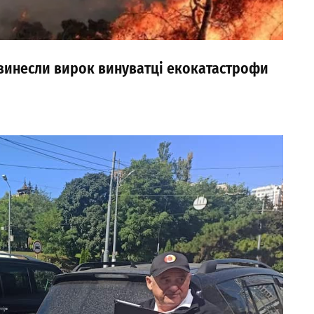
і винесли вирок винуватці екокатастрофи