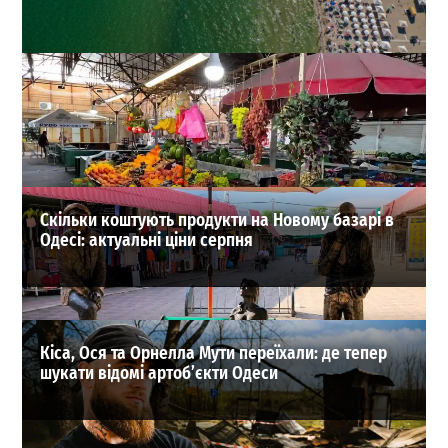
Одеса готується до спекотної неділі: що з
температурою моря
0
02.08.2026
ВИБІР РЕДАКЦІЇ
Скільки коштують продукти на Новому базарі в
Одесі: актуальні ціни серпня
Кіса, Ося та Орнелла Мути переїхали: де тепер
шукати відомі артоб’єкти Одеси