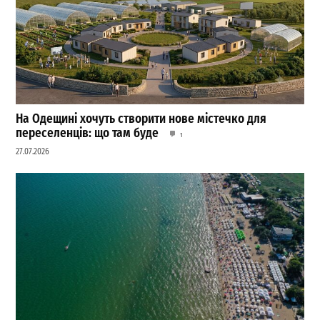
На Одещині хочуть створити нове містечко для
переселенців: що там буде
1
27.07.2026