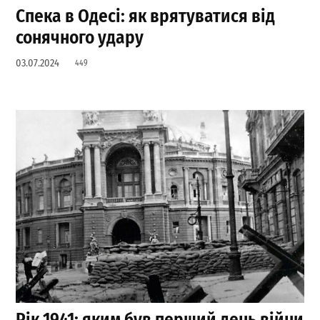
Спека в Одесі: як врятуватися від
сонячного удару
03.07.2024
449
Рік 1941: яким був перший день війни