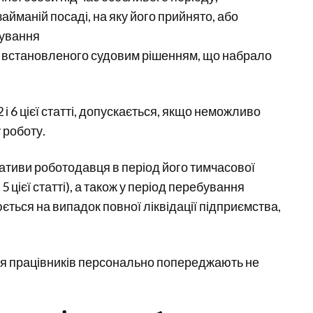
айманій посаді, на яку його прийнято, або
бування
, встановленого судовим рішенням, що набрало
2 і 6 цієї статті, допускається, якщо неможливо
 роботу.
іативи роботодавця в період його тимчасової
 цієї статті), а також у період перебування
ється на випадок повної ліквідації підприємства,
ння працівників персонально попереджають не