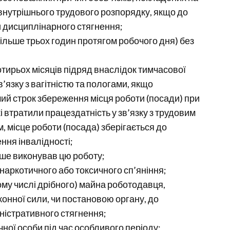
нутрішнього трудового розпорядку, якщо до
 дисциплінарного стягнення;
 більше трьох годин протягом робочого дня) без
отирьох місяців підряд внаслідок тимчасової
’язку з вагітністю та пологами, якщо
й строк збереження місця роботи (посади) при
 втратили працездатність у зв’язку з трудовим
 місце роботи (посада) зберігається до
ння інвалідності;
іше виконував цю роботу;
і наркотичного або токсичного сп’яніння;
ому числі дрібного) майна роботодавця,
онної сили, чи постановою органу, до
ністративного стягнення;
чної особи під час особливого періоду;