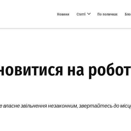
Новини
Статті
По поличках
Бло
Open dropdown menu
овитися на роботі
е власне звільнення незаконним, звертайтесь до місц