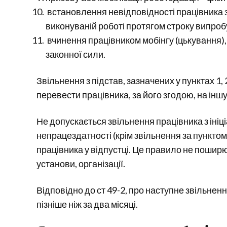
встановлення невідповідності працівника з
виконуваній роботі протягом строку випро
вчинення працівником мобінгу (цькування)
законної сили.
Звільнення з підстав, зазначених у пунктах 1, 
перевести працівника, за його згодою, на іншу
Не допускається звільнення працівника з ініц
непрацездатності (крім звільнення за пунктом 5
працівника у відпустці. Це правило не поширю
установи, організації.
Відповідно до ст 49-2, про наступне звільне
пізніше ніж за два місяці.