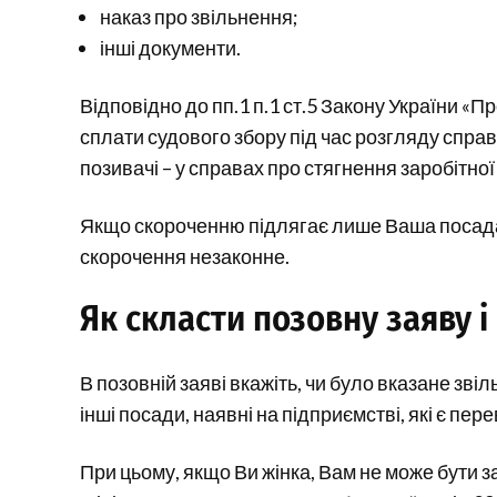
наказ про звільнення;
інші документи.
Відповідно до пп.1 п.1 ст.5 Закону України «Пр
сплати судового збору під час розгляду справи
позивачі – у справах про стягнення заробітної
Якщо скороченню підлягає лише Ваша посада 
скорочення незаконне.
Як скласти позовну заяву 
В позовній заяві вкажіть, чи було вказане зв
інші посади, наявні на підприємстві, які є пе
При цьому, якщо Ви жінка, Вам не може бути 