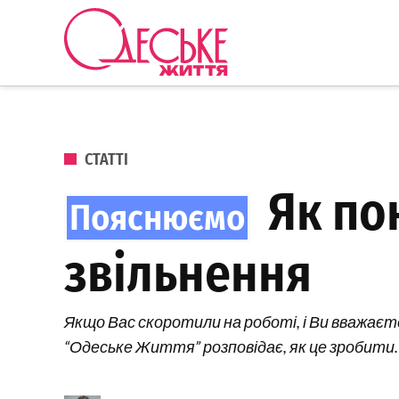
Перейти до вмісту
Одеське
Життя
ОПУБЛІКОВАНО В
СТАТТІ
Як пон
звільнення
Якщо Вас скоротили на роботі, і Ви вважаєт
“Одеське Життя” розповідає, як це зробити.