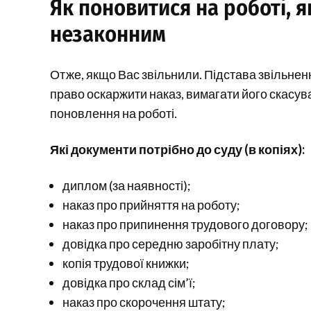
Як поновитися на роботі, 
незаконним
Отже, якщо Вас звільнили. Підстава звільнення
право оскаржити наказ, вимагати його скасув
поновлення на роботі.
Які документи потрібно до суду (в копіях):
диплом (за наявності);
наказ про прийняття на роботу;
наказ про припинення трудового договору;
довідка про середню заробітну плату;
копія трудової книжки;
довідка про склад сім’ї;
наказ про скорочення штату;