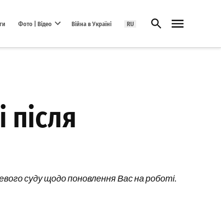
Відкрити пошук
ги
Фото | Відео
Війна в Україні
RU
Open dropdown menu
 після
евого суду щодо поновлення Вас на роботі.