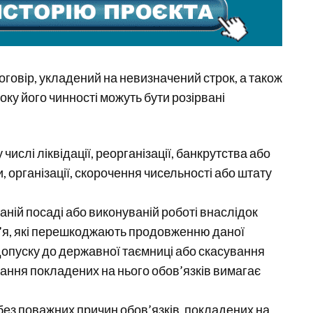
договір, укладений на невизначений строк, а також
оку його чинності можуть бути розірвані
у числі ліквідації, реорганізації, банкрутства або
організації, скорочення чисельності або штату
аній посаді або виконуваній роботі внаслідок
ов’я, які перешкоджають продовженню даної
і допуску до державної таємниці або скасування
ання покладених на нього обов’язків вимагає
ез поважних причин обов’язків, покладених на