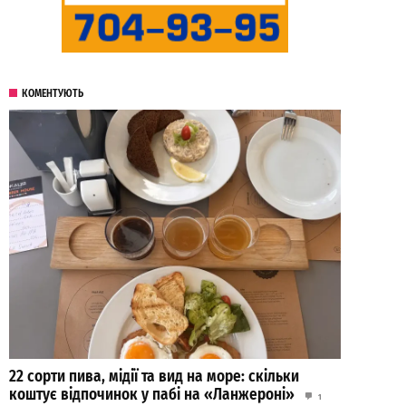
КОМЕНТУЮТЬ
22 сорти пива, мідії та вид на море: скільки
коштує відпочинок у пабі на «Ланжероні»
1