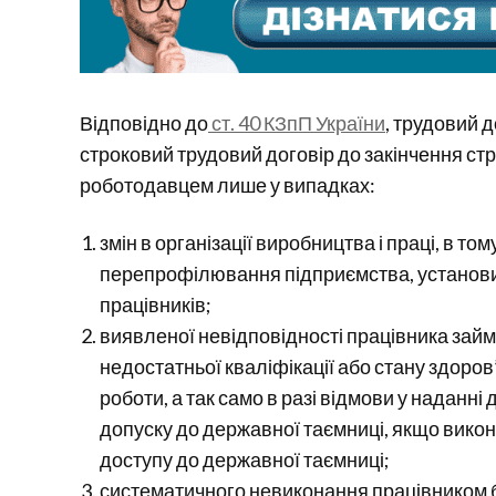
Відповідно до
ст. 40 КЗпП України
, трудовий 
строковий трудовий договір до закінчення стр
роботодавцем лише у випадках:
змін в організації виробництва і праці, в том
перепрофілювання підприємства, установи, 
працівників;
виявленої невідповідності працівника займ
недостатньої кваліфікації або стану здор
роботи, а так само в разі відмови у наданн
допуску до державної таємниці, якщо викон
доступу до державної таємниці;
систематичного невиконання працівником б