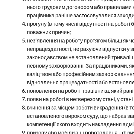
нього трудовим договором або правилами в
працівника раніше застосовувалися заходи
прогулу (в тому числі відсутності на роботі
поважних причин;
нез’явлення на роботу протягом більш як ч
непрацездатності, не рахуючи відпустки у зв
законодавством не встановлений триваліши
певному захворюванні. За працівниками, які
каліцтвом або професійним захворюванням,
відновлення працездатності або встановле
поновлення на роботі працівника, який ран
появи на роботі в нетверезому стані, у стан
вчинення за місцем роботи викрадення (в т
встановленого вироком суду, що набрав зак
компетенції якого входить накладення адмі
призову або мобілізації роботодавця – фізи