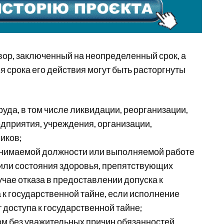
овор, заключенный на неопределенный срок, а
я срока его действия могут быть расторгнуты
руда, в том числе ликвидации, реорганизации,
дприятия, учреждения, организации,
иков;
анимаемой должности или выполняемой работе
или состояния здоровья, препятствующих
учае отказа в предоставлении допуска к
 к государственной тайне, если исполнение
 доступа к государственной тайне;
м без уважительных причин обязанностей,