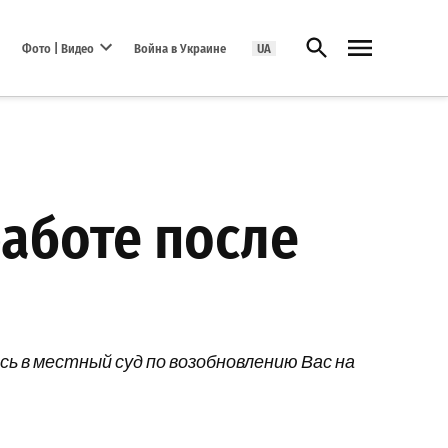
Открыть поиск
Фото | Видео
Война в Украине
UA
Open dropdown menu
работе после
ь в местный суд по возобновлению Вас на