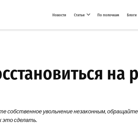
Новости
Статьи
По полочкам
Блоги
Open dropdown menu
сстановиться на 
ете собственное увольнение незаконным, обращайтес
к это сделать.