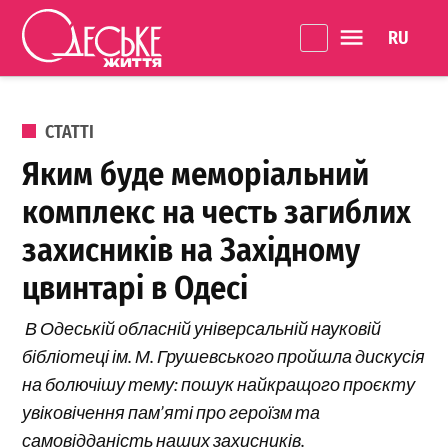
Перейти до вмісту
Language 
Одеське
Життя
ОПУБЛІКОВАНО В
СТАТТІ
Яким буде меморіальний
комплекс на честь загиблих
захисників на Західному
цвинтарі в Одесі
В Одеській обласній універсальній науковій
бібліотеці ім. М. Грушевського пройшла дискусія
на болючішу тему: пошук найкращого проєкту
увіковічення пам’яті про героїзм та
самовідданість наших захисників.