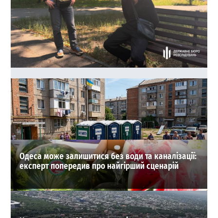
40 тисяч доларів за життя судді: в Одесі зірвали
замовне вбивство
0
03-08-2026 в 22:17
ВИБІР РЕДАКЦІЇ
Одеса може залишитися без води та каналізації:
експерт попередив про найгірший сценарій