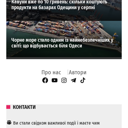
Кавуни вже по 10 гривень: скільки коштують
продукти на базарах Одещини у серпні
Чорне море стало одним із найнебезпечніших у
світі: що відбувається біля Одеси
Про нас
Автори
Facebook Page
YouTube
Instagram
Telegram
TikTok
КОНТАКТИ
Ви стали свідком важливої ​​події і маєте чим