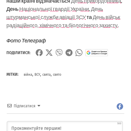
нашій країні відзначається
День прикордонника
,
День
Національної гвардії України
,
День
штурманської служби авіації ЗСУ
та
День військ
радіаційного, хімічного та біологічного захисту
.
Фото Телеграф
ПОДІЛИТИСЯ:
,
,
,
МІТКИ:
війна
ВСУ
свята
свято
Підписатися
500