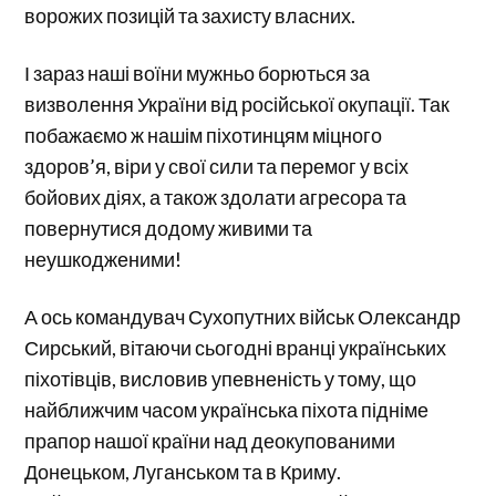
ворожих позицій та захисту власних.
І зараз наші воїни мужньо борються за
визволення України від російської окупації. Так
побажаємо ж нашім піхотинцям міцного
здоров’я, віри у свої сили та перемог у всіх
бойових діях, а також здолати агресора та
повернутися додому живими та
неушкодженими!
А ось командувач Сухопутних військ Олександр
Сирський, вітаючи сьогодні вранці українських
піхотівців, висловив упевненість у тому, що
найближчим часом українська піхота підніме
прапор нашої країни над деокупованими
Донецьком, Луганськом та в Криму.