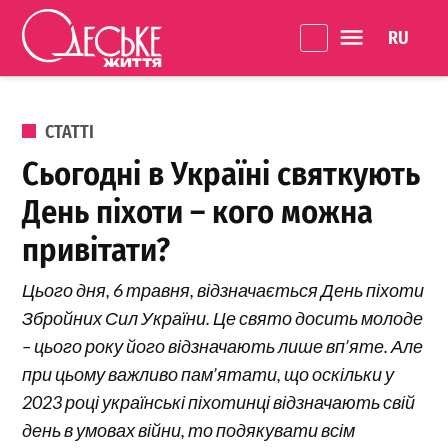
Перейти до вмісту
Language 
Одеське
Життя
ОПУБЛІКОВАНО В
СТАТТІ
Сьогодні в Україні святкують
День піхоти – кого можна
привітати?
Цього дня, 6 травня, відзначається День піхоти
Збройних Сил України. Це свято досить молоде
– цього року його відзначають лише вп’яте. Але
при цьому важливо пам’ятати, що оскільки у
2023 році українські піхотинці відзначають свій
день в умовах війни, то подякувати всім