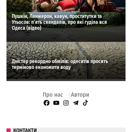
Пушкін, Ланжерон, кавун, проститутки та
Утьосов: п’ять скандалів, про які гуділа вся
Одеса (відео)
Дністер рекордно обмілів: одеситів просять
терміново економити воду
Про нас
Автори
Facebook Page
YouTube
Instagram
Telegram
TikTok
КОНТАКТИ