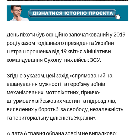
День піхоти був офіційно започаткований у 2019
році указом тодішнього президента України
Петра Порошенка від 19 квітня з ініціативи
командування Сухопутних військ ЗСУ.
Згідно з указом, цей захід «спрямований на
вшанування мужності та героїзму воїнів
механізованих, мотопіхотних, гірничо-
штурмових військових частин та підрозділів,
виявлених у боротьбі за свободу, незалежність
та територіальну цілісність України».
А дата 6 травня обрана зовсім не випадково: