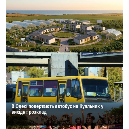
На Одещині хочуть створити нове містечко для
переселенців: що там буде
1
27-07-2026 в 19:31
ВИБІР РЕДАКЦІЇ
В Одесі повертають автобус на Куяльник у
вихідні: розклад