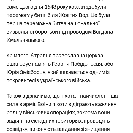
саме цього дня 1648 року козаки здобули
перемогу у битві біля Жовтих Вод. Це була
перша переможна битва національної
визвольної боротьби під проводом Богдана
Хмельницького.
Крім того, 6 травня православна церква
вшановує пам’ять Георгія Побідоносця, або
Юрія Змієборця, який вважається одним із
покровителів українського війська.
Також відзначимо, що піхота – найчисленніша
сила в армії. Воїни піхоти відіграють важливу
роль у військових операціях, зокрема вони
задіяні на складних територіях, проводять
розвідку, виконують завдання зі знищення