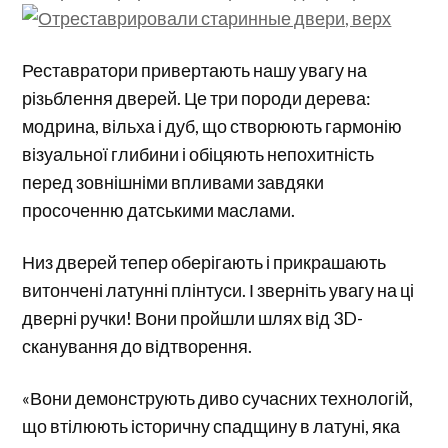
Реставратори привертають нашу увагу на
різьблення дверей. Це три породи дерева:
модрина, вільха і дуб, що створюють гармонію
візуальної глибини і обіцяють непохитність
перед зовнішніми впливами завдяки
просоченню датськими маслами.
Низ дверей тепер оберігають і прикрашають
витончені латунні плінтуси. І зверніть увагу на ці
дверні ручки! Вони пройшли шлях від 3D-
сканування до відтворення.
«Вони демонструють диво сучасних технологій,
що втілюють історичну спадщину в латуні, яка