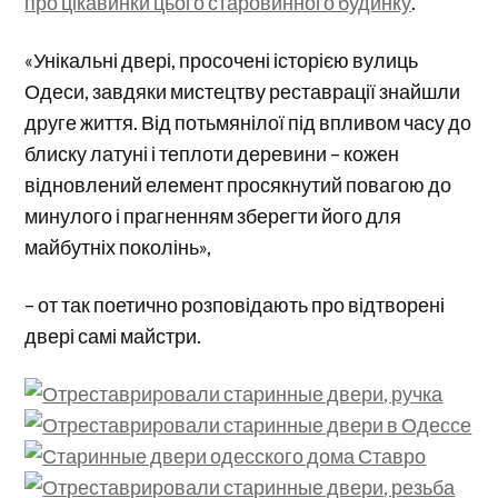
про цікавинки цього старовинного будинку
.
«Унікальні двері, просочені історією вулиць
Одеси, завдяки мистецтву реставрації знайшли
друге життя. Від потьмянілої під впливом часу до
блиску латуні і теплоти деревини – кожен
відновлений елемент просякнутий повагою до
минулого і прагненням зберегти його для
майбутніх поколінь»,
– от так поетично розповідають про відтворені
двері самі майстри.