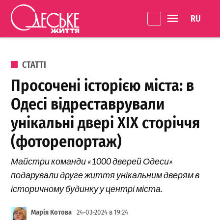
Перейти до вмісту
Language 
Одеське
Життя
ОПУБЛІКОВАНО В
СТАТТІ
Просочені історією міста: в
Одесі відреставрували
унікальні двері ХІХ сторіччя
(фоторепортаж)
Майстри команди «1000 дверей Одеси»
подарували друге життя унікальним дверям в
історичному будинку у центрі міста.
Марія Котова
24-03-2024 в 19:24