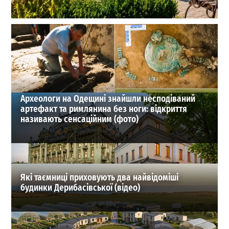
Чи весело живуть у Веселій Долині: трояндовий парк
та інші диковинки села на Одещини
0
26-07-2026 в 16:51
ВИБІР РЕДАКЦІЇ
Археологи на Одещині знайшли несподіваний
артефакт та римлянина без ноги: відкриття
називають сенсаційним (фото)
Які таємниці приховують два найвідоміші
будинки Дерибасівської (відео)