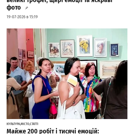
великі трофеї, щирі емоції та яскраві
фото
19-07-2026 в 15:19
КУЛЬТУРА
,
МІСТО
,
СТАТТІ
Майже 200 робіт і тисячі емоцій: