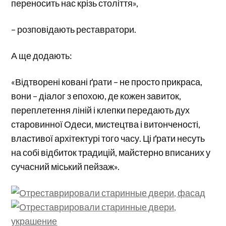
переносить нас крізь століття»,
– розповідають реставратори.
А ще додають:
«Відтворені ковані ґрати – не просто прикраса,
вони – діалог з епохою, де кожен завиток,
переплетення ліній і клепки передають дух
старовинної Одеси, мистецтва і витонченості,
властивої архітектурі того часу. Ці ґрати несуть
на собі відбиток традицій, майстерно вписаних у
сучасний міський пейзаж».