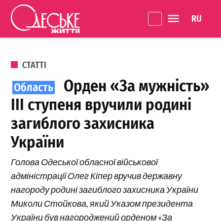
Перейти до вмісту
Language 
Одеське
Життя
ОПУБЛІКОВАНО В
СТАТТІ
Орден «За мужність»
III ступеня вручили родині
загиблого захисника
України
Голова Одеської обласної військової
адміністрації Олег Кіпер вручив державну
нагороду родині загиблого захисника України
Миколи Стойкова, який Указом президента
України був нагороджений орденом «За