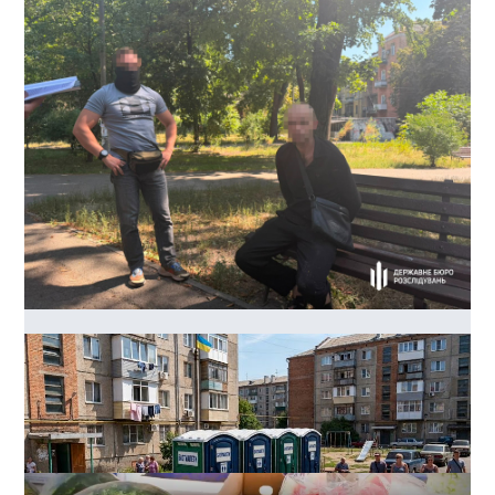
40 тисяч доларів за життя судді: в Одесі зірвали
замовне вбивство
0
03-08-2026 в 22:17
ВИБІР РЕДАКЦІЇ