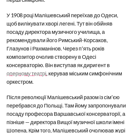
У 1908 році Малішевський переїхав до Одеси,
щоб вилікувати хворі легені. Тут він обійняв
посаду директора музичного училища, а
рекомендували його Римський-Корсаков,
Глазунов і Рахманінов. Через п’ять років
композитор очолив створену в Одесі
консерваторію. Він виступав як диригент в
оперному театрі
, керував міським симфонічним
оркестром.
Після революції Малішевський разом із сім’єю
перебрався до Польщі. Там йому запропонували
посаду професора Варшавської консерваторії, а
пізніше — директора Вищої музичної школи імені
Шопена. Крім того, Малішевський очолював журі