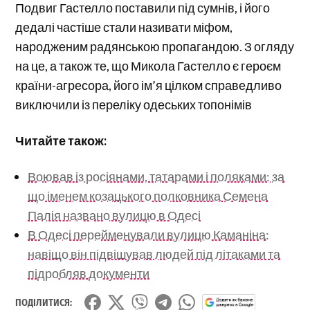
Подвиг Гастелло поставили під сумнів, і його
дедалі частіше стали називати міфом,
народженим радянською пропагандою. З огляду
на це, а також те, що Микола Гастелло є героєм
країни-агресора, його ім’я цілком справедливо
виключили із переліку одеських топонімів
Читайте також:
Воював із росіянами, татарами і поляками: за
що іменем козацького полковника Семена
Палія названо вулицю в Одесі
В Одесі перейменували вулицю Каманіна:
навіщо він підвішував людей під літаками та
підробляв документи
ПОДІЛИТИСЯ: