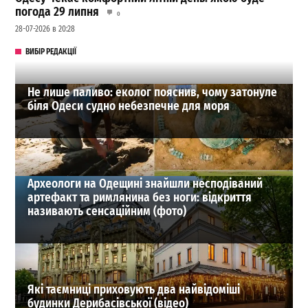
погода 29 липня
0
28-07-2026 в 20:28
ВИБІР РЕДАКЦІЇ
Не лише паливо: еколог пояснив, чому затонуле
біля Одеси судно небезпечне для моря
Археологи на Одещині знайшли несподіваний
артефакт та римлянина без ноги: відкриття
називають сенсаційним (фото)
Які таємниці приховують два найвідоміші
будинки Дерибасівської (відео)