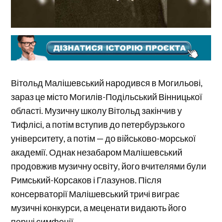
Вітольд Малішевський народився в Могильові,
зараз це місто Могилів-Подільський Вінницької
області. Музичну школу Вітольд закінчив у
Тифлісі, а потім вступив до петербурзького
університету, а потім — до військово-морської
академії. Однак незабаром Малішевський
продовжив музичну освіту, його вчителями були
Римський-Корсаков і Глазунов. Після
консерваторії Малішевський тричі виграє
музичні конкурси, а меценати видають його
перші симфонії.