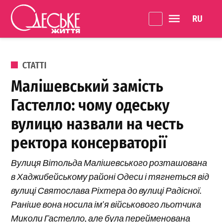
Перейти до вмісту
Language 
Одеське
Життя
ОПУБЛІКОВАНО В
СТАТТІ
Малішевський замість
Гастелло: чому одеську
вулицю назвали на честь
ректора консерваторії
Вулиця Вітольда Малішевського розташована
в Хаджибейському районі Одеси і тягнеться від
вулиці Святослава Ріхтера до вулиці Радісної.
Раніше вона носила ім’я військового льотчика
Миколи Гастелло, але була перейменована