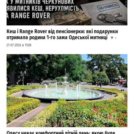
Кеш і Range Rover від пенсіонерки: які подарунки
отримала родина 1-го зама Одеської митниці
1
21-07-2026 в 11:08
Одесу чекає комфортний літній день: якою буде