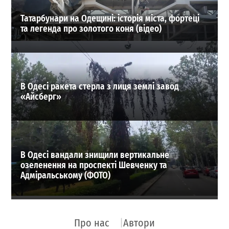
Татарбунари на Одещині: історія міста, фортеці
та легенда про золотого коня (відео)
В Одесі ракета стерла з лиця землі завод
«Айсберг»
В Одесі вандали знищили вертикальне
озеленення на проспекті Шевченку та
Адміральському (ФОТО)
Про нас
Автори