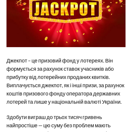
Джекпот – це призовий фонд у лотереях. Він
формується за рахунок ставок учасників або
прибутку від лотерейних проданих квитків.
Виплачується джекпот, як і інші призи, за рахунок
коштів призового фонду оператора державних
лотерей та лише у національній валюті України.
Здобути виграш до трьох тисяч гривень
найпростіше — цю суму без проблем мають