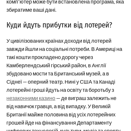
комп’ютер може бути встановлена ​​програма, яка
збиратиме ваші дані.
Куди йдуть прибутки від лотерей?
У цивілізованих країнах доходи від лотерей
завжди йшли на соціальні потреби. В Америці на
такі кошти прокладено дорогу через
Камберлендський гірський район, в Англії
збудовано мости та Британський музей, а в
Сіднеї — оперний театр. Нині у США та Канаді
лотерейні гроші йдуть на освіту та боротьбу з
незаконними казино
— де виграш залежить не
від навичок гравця, а від випадку. У Великій
Британії майже половина від усіх лотерейних
грошей йде на фінансування Департаменту
цифрових технологій, культури, медіа та спорту.