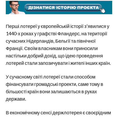
Перші лотереї у європейській історії з’явилися у
1440-х роках у графстві Фландерс, на території
сучасних Нідерландів, Бельгії та північної
Франції. Своїм власникам вони приносили
настільки добрий дохід, що ідею проведення
лотерей стали запозичувати і жителі інших країн.
У сучасному світі лотереї стали способом
фінансувати громадські проекти, саме тому в
більшості країн вони залишаються в руках
держави.
В економічному сенсі держлотерея є своєрідним