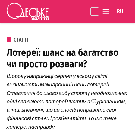
Перейти до вмісту
Language 
Одеське
Життя
ОПУБЛІКОВАНО В
СТАТТІ
Лотереї: шанс на багатство
чи просто розваги?
Щороку наприкінці серпня у всьому світі
відзначають Міжнародний день лотерей.
Ставлення до цього виду спорту неоднозначне:
одні вважають лотереї чистим обдурюванням,
а інші впевнені, що це спосіб поправити свої
фінансові справи і розбагатіти. То що таке
лотереї насправді?