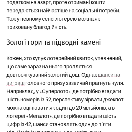
податком на азарт, проте отримані кошти
передаються найчастіше на соціальні потреби.
Тож у певному сенсі лотерею можна як
приховану благодійність.
Золоті гори та підводні камені
Кожен, хто купує лотерейний квиток, упевнений,
що саме зараз на нього проллється
довгоочікуваний золотий дощ. Однак
шанси на
виграш
головного призу зазвичай прагнуть нуля.
Наприклад, у «Суперлото», де потрібно вгадати
шість номерів із 52, перспективу зірвати джекпот
можна оцінювати як один до 20 мільйонів, а в
лотереї «Мегалот», де потрібно вгадати шість
цифр із 42, шанси становлять один до п’яти