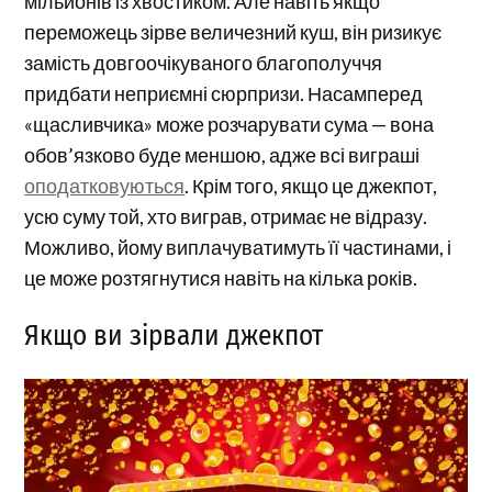
мільйонів із хвостиком. Але навіть якщо
переможець зірве величезний куш, він ризикує
замість довгоочікуваного благополуччя
придбати неприємні сюрпризи. Насамперед
«щасливчика» може розчарувати сума — вона
обов’язково буде меншою, адже всі виграші
оподатковуються
. Крім того, якщо це джекпот,
усю суму той, хто виграв, отримає не відразу.
Можливо, йому виплачуватимуть її частинами, і
це може розтягнутися навіть на кілька років.
Якщо ви зірвали джекпот