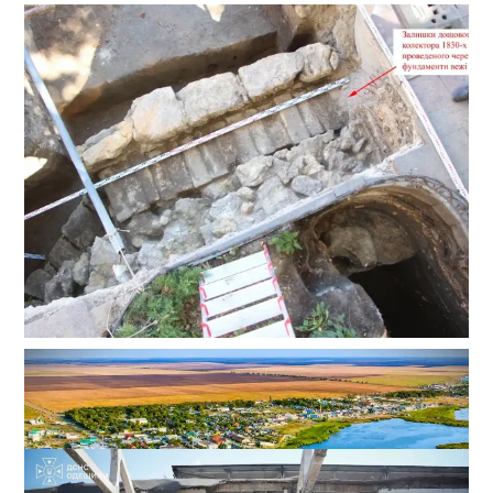
Сенсація на Приморському бульварі: археологи
Одеси знайшли одну з веж Османського замку
Хаджибей
0
03-08-2026 в 08:49
ВИБІР РЕДАКЦІЇ