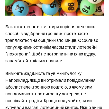
Багато хто знає всі «чотири порівняно чесних
способів відібрання грошей», проте часто
трапляються на обіцянки злочинців. Особливо
популярними останнім часом стали лотерейні
“лохотрони”. Щоб не потрапити на їхню вудку,
запам’ятайте кілька правил:
Вимкніть жадібність та увімкніть логіку.
Наприклад, якщо ви отримали повідомлення
або лист електронною поштою, в якому вам
повідомляють про виграш у лотерею, не
поспішайте радіти. Краще подумайте, чи ви
купували взагалі лотерейний квиток. Якщо ви не