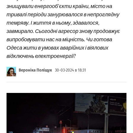
знищували енергооб’єкти країни, місто на
тривалі періоди занурювалося в непроглядну
темряву. І життя в ньому, здавалося,
завмирало. Сьогодні агресор знову продовжує
випробовувати нас на міцність. Чи готова
Одеса жити в умовах аварійних і віялових
відключень електроенергії?
Вероніка Поліщук
30-03-2024 в 18:31