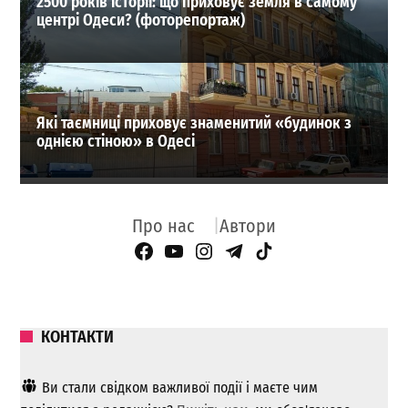
2500 років історії: що приховує земля в самому
центрі Одеси? (фоторепортаж)
Які таємниці приховує знаменитий «будинок з
однією стіною» в Одесі
Про нас
Автори
Facebook Page
YouTube
Instagram
Telegram
TikTok
КОНТАКТИ
Ви стали свідком важливої ​​події і маєте чим