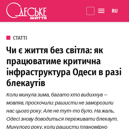
Перейти до вмісту
Language 
Одеське
Життя
ОПУБЛІКОВАНО В
СТАТТІ
Чи є життя без світла: як
працюватиме критична
інфраструктура Одеси в разі
блекаутів
Коли минула зима, багато хто видихнув —
мовляв, проскочили: рашисти не заморозили
нас цього року. Але не тут-то було. На жаль,
Одесі знову доводиться переживати блекаут.
Минулого року, коли рашисти планомірно