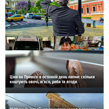
В Одесі оновили список перейменованих вулиць:
повний довідник старих і нових назв
1
18-07-2026 в 15:37
ВИБІР РЕДАКЦІЇ
Ціни на Привозі в останній день липня: скільки
коштують овочі, м’ясо, риба та ягоди