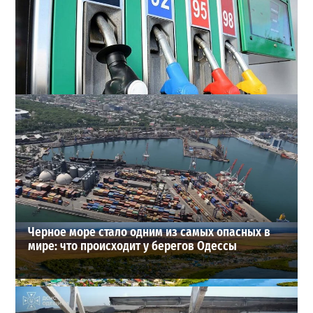
Неприятный сюрприз для водителей Одессы: на АЗС
снова взлетели цены
2
2026-07-28
ВИБОР РЕДАКЦИИ
Черное море стало одним из самых опасных в
мире: что происходит у берегов Одессы