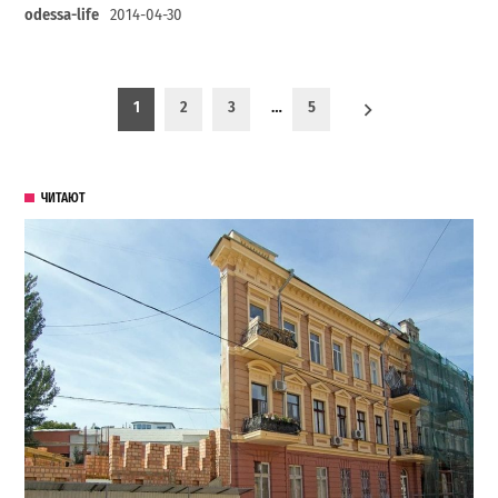
odessa-life
2014-04-30
Пагинация записей
1
2
3
…
5
ЧИТАЮТ