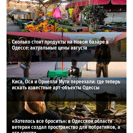
В Одессе выросло число пострадавших после атаки
реактивных дронов (фото)
2
2026-07-24
ВИБОР РЕДАКЦИИ
Сколько стоят продукты на Новом базаре в
Одессе: актуальные цены августа
Киса, Ося и Орнелла Мути переехали: где теперь
искать известные арт-объекты Одессы
«Хотелось все бросить»: в Одесской области
ветеран создал пространство для побратимов, а