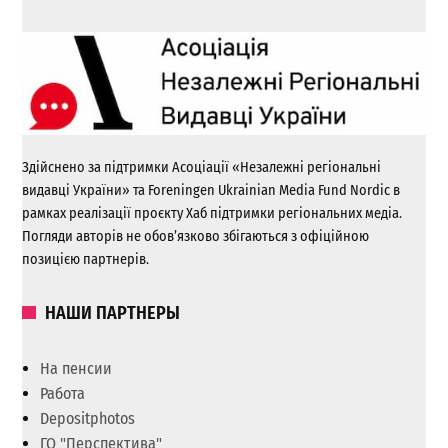
Здійснено за підтримки Асоціації «Незалежні регіональні
видавці України» та Foreningen Ukrainian Media Fund Nordic в
рамках реалізації проєкту Хаб підтримки регіональних медіа.
Погляди авторів не обов’язково збігаються з офіційною
позицією партнерів.
НАШИ ПАРТНЕРЫ
На пенсии
Работа
Depositphotos
ГО "Перспектива"