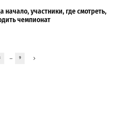
а начало, участники, где смотреть,
одить чемпионат
3
…
9