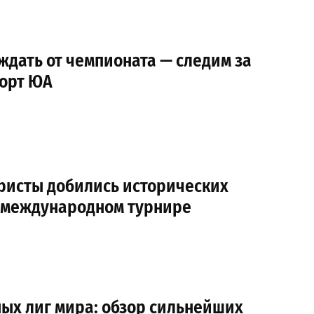
 ждать от чемпионата — следим за
порт ЮА
ристы добились исторических
а международном турнире
ых лиг мира: обзор сильнейших