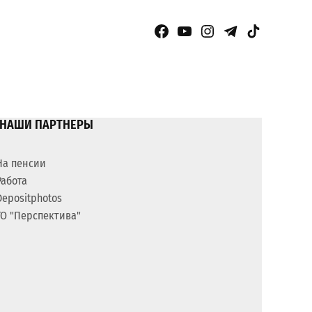
Facebook Page
YouTube
Instagram
Telegram
TikTok
НАШИ ПАРТНЕРЫ
На пенсии
Работа
Depositphotos
ГО "Перспектива"