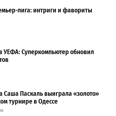
емьер-лига: интриги и фавориты
в УЕФА: Суперкомпьютер обновил
тов
а Саша Паскаль выиграла «золото»
ом турнире в Одессе
10