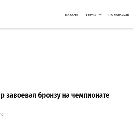
Новости
Статьи
По полочкам
Open dropdown menu
р завоевал бронзу на чемпионате
02