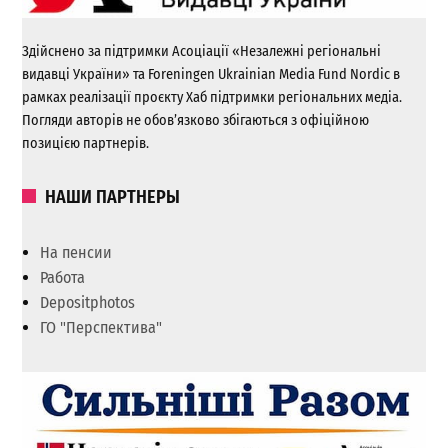
Здійснено за підтримки Асоціації «Незалежні регіональні
видавці України» та Foreningen Ukrainian Media Fund Nordic в
рамках реалізації проєкту Хаб підтримки регіональних медіа.
Погляди авторів не обов’язково збігаються з офіційною
позицією партнерів.
НАШИ ПАРТНЕРЫ
На пенсии
Работа
Depositphotos
ГО "Перспектива"