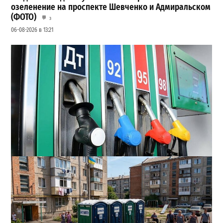
озеленение на проспекте Шевченко и Адмиральском
(ФОТО)
3
06-08-2026 в 13:21
Неприятный сюрприз для водителей Одессы: на АЗС
снова взлетели цены
2
28-07-2026 в 06:47
ВИБОР РЕДАКЦИИ