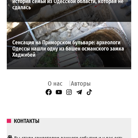
история семьи из Одесской области, которая не
сдалась
Сенсация на Приморском бульваре: археологи
Одессы нашли одну из башен османского замка
Хаджибей
О нас
Авторы
Facebook Page
YouTube
Instagram
Telegram
TikTok
КОНТАКТЫ