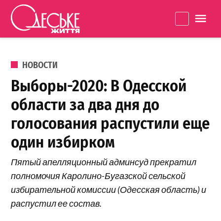
Перейти к содержанию
Одеське
La
життя
ОПУБЛИКОВАНО В
НОВОСТИ
Выборы-2020: В Одесской
области за два дня до
голосования распустили еще
один избирком
Пятый апелляционный админсуд прекратил
полномочия Каролино-Бугазской сельской
избирательной комиссии (Одесская область) и
распустил ее состав.