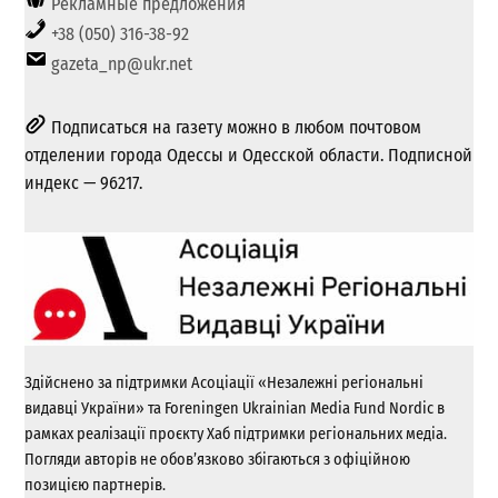
Рекламные предложения
+38 (050) 316-38-92
gazeta_np@ukr.net
Подписаться на газету можно в любом почтовом
отделении города Одессы и Одесской области. Подписной
индекс — 96217.
Здійснено за підтримки Асоціації «Незалежні регіональні
видавці України» та Foreningen Ukrainian Media Fund Nordic в
рамках реалізації проєкту Хаб підтримки регіональних медіа.
Погляди авторів не обов’язково збігаються з офіційною
позицією партнерів.