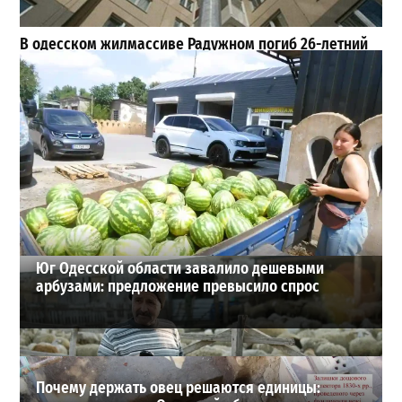
В одесском жилмассиве Радужном погиб 26-летний
мужчина: что известно
3
27-07-2026 в 13:47
Шезлонги, бунгало и VIP-зоны: сколько придется
заплатить за отдых в Аркадии
3
21-07-2026 в 19:23
ВИБОР РЕДАКЦИИ
Юг Одесской области завалило дешевыми
арбузами: предложение превысило спрос
Почему держать овец решаются единицы: